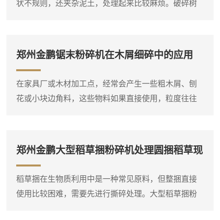
状不规则，还夹杂泥土，处理起来比较麻烦。破碎树
机、综合破碎机等多种类型...
根机器就是针对这类物料设计的设备，它能够将整棵
或大块的树根直接破碎成小块，方便后续运输或堆
放。设备进料口宽大，带有液压压料装置，可以将树
郑州金鹏锯末粉碎机在木屑细碎中的应用
根强制压入破碎腔，即使形状复杂的树根也能顺利吃
料。这台树根破碎机通常采用单轴或双轴破碎结构，
在家具厂或木材加工点，经常会产生一些粗木屑、刨
装有厚重的破碎刀片，由大功率电机或柴油机驱动。
花或小块边角料，这些物料如果直接使用，粒度往往
树根放入料斗后，液压压料器将...
偏大，需要进一步粉碎。郑州金鹏锯末粉碎机就是专
门用于这种细碎作业的设备，它可以将粗木屑等原料
粉碎成较细的锯末。这台锯末粉碎机通常采用高速旋
郑州金鹏大型稻草捆粉碎机处理圆捆稻草现
转的转子对物料进行打击和剪切，粉碎腔内设有筛
场
网，物料在达到一定细度后通过筛网排出。进料口可
稻草捆在生物质利用中是一种常见原料，但整捆直接
以连接料仓或人工喂入，粗木屑进入粉碎腔后，在高
使用比较困难，需要先进行撕碎处理。大型稻草捆粉
速转子的冲击下迅速破碎，细粉...
碎机实际上是一台稻草捆专用双轴撕碎机，它可以直