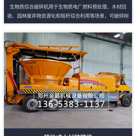
生物质综合破碎机用于生物质电厂燃料预处理、木材回
收、园林废弃物资源化和秸秆综合利用等场景，可破碎树
根、模板、托盘、板材、枝丫、圆木边角料等大体积木质
物料。设备采用强力进料和重型破碎结构，能把松散或不
规则原料整理成便于输送、堆放和后续加工的碎料。根据
生产线需求，可配套上料输送、磁选、筛分和出料输送，
形成连续作业流程。其优势在于适用物料广、产量稳定、
维护点集中，适合为锅炉燃烧、制粒、压块或有机覆...