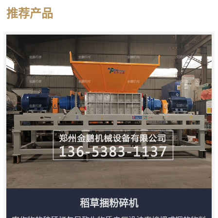
接将圆捆或方捆稻草整体投入料斗，通过双轴上的撕
推荐产品
碎刀片把稻草捆打散并撕成短丝状。设备料斗尺寸较
大，能够容纳整捆稻草，减少了人工预处理的工作
量。这台撕碎机的工作部分由两根平行刀轴组成，刀
轴上装有多个合金撕碎刀片。稻草捆进入料斗后，在
重力作用下落到刀轴上，双轴相...
稻草捆粉碎机