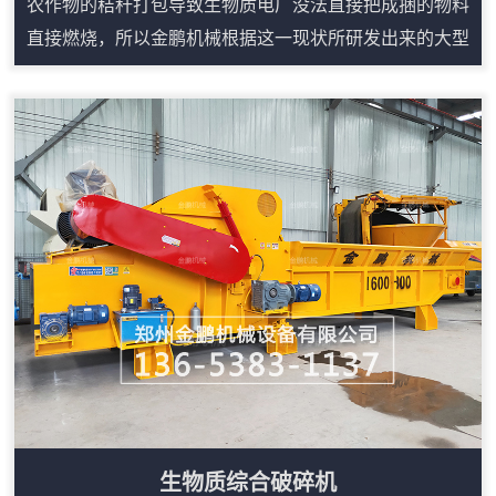
农作物的秸秆打包导致生物质电厂没法直接把成捆的物料
直接燃烧，所以金鹏机械根据这一现状所研发出来的大型
稻草粉碎机就能很简单的解决这些问题。稻草捆粉碎机在
吸收多种粉碎机设备优点的基础上，充分运用冲击、剪
切、相互挤压、研磨等理论精心研制出来的，稻草捆粉碎
机主要用于粉碎各类稻草，该设备的特点是采用双电机、
减速机来进行驱动双棍进行剪切粉碎，产量相比传统的铡
草机要高。稻草捆粉碎机构造：1、破碎机主体设备...
生物质综合破碎机