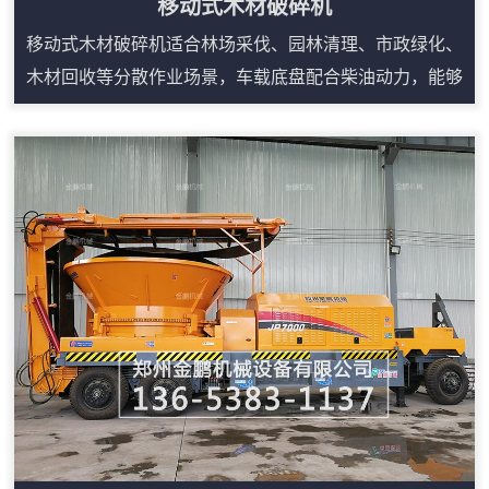
移动式木材破碎机
移动式木材破碎机适合林场采伐、园林清理、市政绿化、
木材回收等分散作业场景，车载底盘配合柴油动力，能够
减少固定生产线对场地和电源的依赖。设备可处理树枝、
树根、板皮、废旧家具、木托盘等多类木质物料，进料口
宽、咬料能力强，搭配输送装置可连续出料。液压翻转和
自动控制便于日常检修，遥控或集中控制可降低现场人员
靠近设备的频次。对于需要频繁转场、临时堆场处理或原
料来源分散的用户，移动式结构能提升施工效率，...