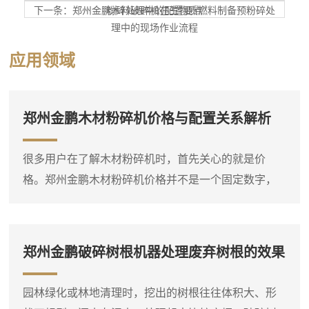
下一条：郑州金鹏木料破碎机在生物质燃料制备预粉碎处
粉碎处理中的配置要点
理中的现场作业流程
应用领域
郑州金鹏木材粉碎机价格与配置关系解析
很多用户在了解木材粉碎机时，首先关心的就是价
格。郑州金鹏木材粉碎机价格并不是一个固定数字，
它会根据设备类型、规格、动力配置和功能选项有所
不同。比如，同样是处理枝桠材，小型电动粉碎机和
大型柴油粉碎机的价格差异就比较明显。因此，在询
郑州金鹏破碎树根机器处理废弃树根的效果
问价格之前，**先明确自己要处理的物料种类、大致产
量需求和现场条件，这样才能得到比较准确的报价。
园林绿化或林地清理时，挖出的树根往往体积大、形
木材粉碎机是一个大类，包括盘式削片机、鼓式削片