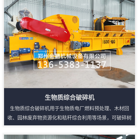
切、相互挤压、研磨等理论精心研制出来的，稻草捆粉碎
机主要用于粉碎各类稻草，该设备的特点是采用双电机、
减速机来进行驱动双棍进行剪切粉碎，产量相比传统的铡
草机要高。稻草捆粉碎机构造：1、破碎机主体设备...
生物质综合破碎机
生物质综合破碎机用于生物质电厂燃料预处理、木材回
收、园林废弃物资源化和秸秆综合利用等场景，可破碎树
根、模板、托盘、板材、枝丫、圆木边角料等大体积木质
物料。设备采用强力进料和重型破碎结构，能把松散或不