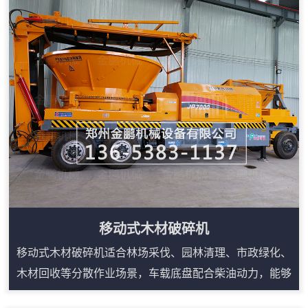
规则原料整理成便于输送、堆放和后续加工的碎料。根据
生产线需求，可配套上料输送、磁选、筛分和出料输送，
形成连续作业流程。其优势在于适用物料广、产量稳定、
维护点集中，适合为锅炉燃烧、制粒、压块或有机覆...
移动式木材破碎机
移动式木材破碎机适合林场采伐、园林清理、市政绿化、
木材回收等分散作业场景，车载底盘配合柴油动力，能够
减少固定生产线对场地和电源的依赖。设备可处理树枝、