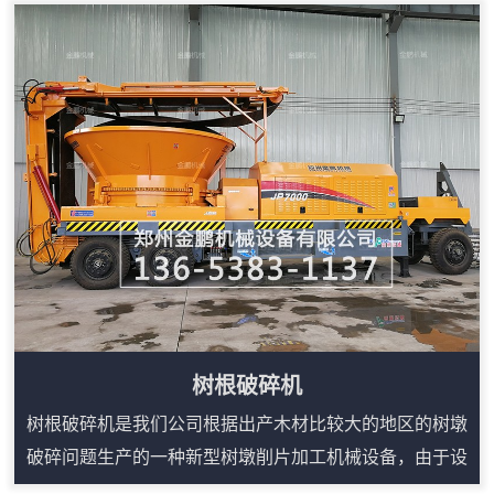
树根、板皮、废旧家具、木托盘等多类木质物料，进料口
宽、咬料能力强，搭配输送装置可连续出料。液压翻转和
自动控制便于日常检修，遥控或集中控制可降低现场人员
靠近设备的频次。对于需要频繁转场、临时堆场处理或原
料来源分散的用户，移动式结构能提升施工效率，...
树根破碎机
树根破碎机是我们公司根据出产木材比较大的地区的树墩
破碎问题生产的一种新型树墩削片加工机械设备，由于设
计合理、结构紧凑，安全、耐用、生产效率高，经推广使