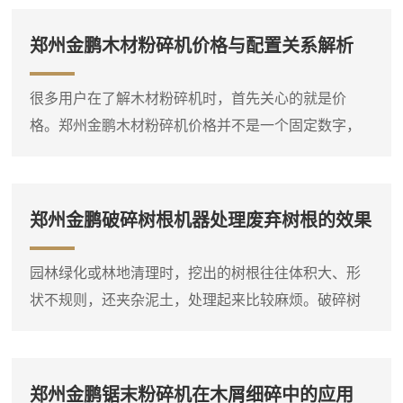
郑州金鹏木材粉碎机价格与配置关系解析
很多用户在了解木材粉碎机时，首先关心的就是价
格。郑州金鹏木材粉碎机价格并不是一个固定数字，
它会根据设备类型、规格、动力配置和功能选项有所
不同。比如，同样是处理枝桠材，小型电动粉碎机和
大型柴油粉碎机的价格差异就比较明显。因此，在询
郑州金鹏破碎树根机器处理废弃树根的效果
问价格之前，**先明确自己要处理的物料种类、大致产
量需求和现场条件，这样才能得到比较准确的报价。
园林绿化或林地清理时，挖出的树根往往体积大、形
木材粉碎机是一个大类，包括盘式削片机、鼓式削片
状不规则，还夹杂泥土，处理起来比较麻烦。破碎树
机、综合破碎机等多种类型...
根机器就是针对这类物料设计的设备，它能够将整棵
或大块的树根直接破碎成小块，方便后续运输或堆
放。设备进料口宽大，带有液压压料装置，可以将树
郑州金鹏锯末粉碎机在木屑细碎中的应用