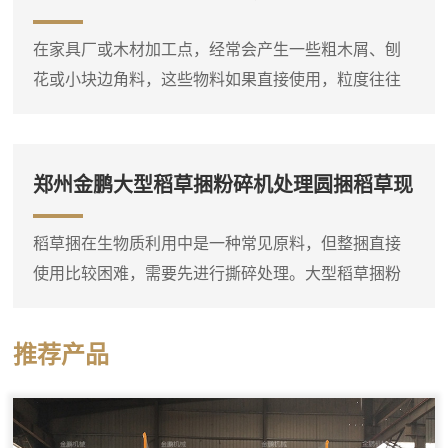
根强制压入破碎腔，即使形状复杂的树根也能顺利吃
料。这台树根破碎机通常采用单轴或双轴破碎结构，
在家具厂或木材加工点，经常会产生一些粗木屑、刨
装有厚重的破碎刀片，由大功率电机或柴油机驱动。
花或小块边角料，这些物料如果直接使用，粒度往往
树根放入料斗后，液压压料器将...
偏大，需要进一步粉碎。郑州金鹏锯末粉碎机就是专
门用于这种细碎作业的设备，它可以将粗木屑等原料
粉碎成较细的锯末。这台锯末粉碎机通常采用高速旋
郑州金鹏大型稻草捆粉碎机处理圆捆稻草现
转的转子对物料进行打击和剪切，粉碎腔内设有筛
场
网，物料在达到一定细度后通过筛网排出。进料口可
稻草捆在生物质利用中是一种常见原料，但整捆直接
以连接料仓或人工喂入，粗木屑进入粉碎腔后，在高
使用比较困难，需要先进行撕碎处理。大型稻草捆粉
速转子的冲击下迅速破碎，细粉...
碎机实际上是一台稻草捆专用双轴撕碎机，它可以直
接将圆捆或方捆稻草整体投入料斗，通过双轴上的撕
推荐产品
碎刀片把稻草捆打散并撕成短丝状。设备料斗尺寸较
大，能够容纳整捆稻草，减少了人工预处理的工作
量。这台撕碎机的工作部分由两根平行刀轴组成，刀