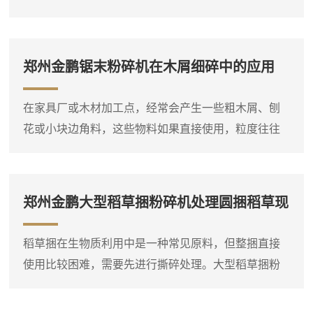
机、综合破碎机等多种类型...
根机器就是针对这类物料设计的设备，它能够将整棵
或大块的树根直接破碎成小块，方便后续运输或堆
放。设备进料口宽大，带有液压压料装置，可以将树
郑州金鹏锯末粉碎机在木屑细碎中的应用
根强制压入破碎腔，即使形状复杂的树根也能顺利吃
料。这台树根破碎机通常采用单轴或双轴破碎结构，
在家具厂或木材加工点，经常会产生一些粗木屑、刨
装有厚重的破碎刀片，由大功率电机或柴油机驱动。
花或小块边角料，这些物料如果直接使用，粒度往往
树根放入料斗后，液压压料器将...
偏大，需要进一步粉碎。郑州金鹏锯末粉碎机就是专
门用于这种细碎作业的设备，它可以将粗木屑等原料
粉碎成较细的锯末。这台锯末粉碎机通常采用高速旋
郑州金鹏大型稻草捆粉碎机处理圆捆稻草现
转的转子对物料进行打击和剪切，粉碎腔内设有筛
场
网，物料在达到一定细度后通过筛网排出。进料口可
稻草捆在生物质利用中是一种常见原料，但整捆直接
以连接料仓或人工喂入，粗木屑进入粉碎腔后，在高
使用比较困难，需要先进行撕碎处理。大型稻草捆粉
速转子的冲击下迅速破碎，细粉...
碎机实际上是一台稻草捆专用双轴撕碎机，它可以直
接将圆捆或方捆稻草整体投入料斗，通过双轴上的撕