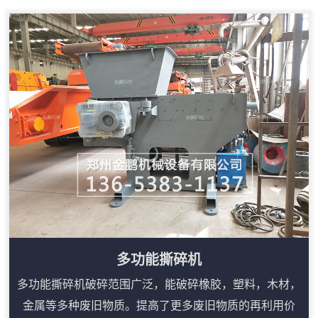
片机的使用安全性能。木材削片机的主要切削原料是剥皮
后的小径木、竹材、板皮材及采伐次薪材余料等。但对于
过粗（350mm以上）过细（30mm以下）过短（250mm
以下）过薄（5mm以下）及不规则原料（未分解的树
墩、枝杈等）不充分具有均匀切削的功能，...
多功能撕碎机
多功能撕碎机破碎范围广泛，能破碎橡胶，塑料，木材，
金属等多种废旧物质。提高了更多废旧物质的再利用价