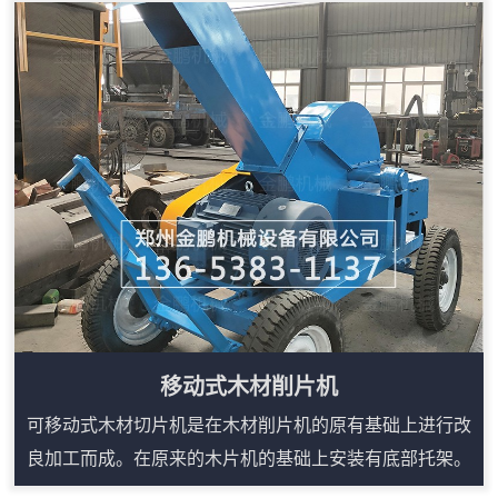
废旧橡胶还原至末硫化之前的状态，制作各类橡胶制品，
以达到废物循环再利用。基本原理废旧轮胎胶粉设备是它
由切圈口机、切条机、切块机、800辊筒磨粉机、双磁选
机、旋风上料机、精细磨粉机、筛选机、单磁选机、自动
输送机、配电柜，这11部分组成自动...
移动式木材削片机
可移动式木材切片机是在木材削片机的原有基础上进行改
良加工而成。在原来的木片机的基础上安装有底部托架。
并以汽车车轮作为移动装置，大大的增加了移动式木材切