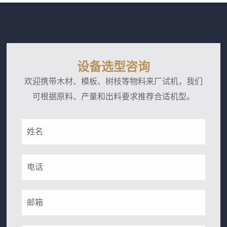
碎刀片把稻草捆打散并撕成短丝状。设备料斗尺寸较
大，能够容纳整捆稻草，减少了人工预处理的工作
量。这台撕碎机的工作部分由两根平行刀轴组成，刀
轴上装有多个合金撕碎刀片。稻草捆进入料斗后，在
设备选型咨询
重力作用下落到刀轴上，双轴相...
欢迎携带木材、模板、树枝等物料来厂试机，我们
可根据原料、产量和出料要求推荐合适机型。