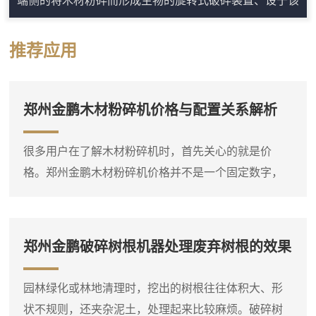
旋转式破碎装置的上部的翼片式供给装置、被从旋转式破
碎装置的下部向车体的行进方向另一端侧延伸地设置的将
推荐应用
由旋转式破碎装置破碎了的生物搬出而向外部排出的搬出
装置、被配置于旋转式破碎装置及搬出装置之间的驱动行
进装置，旋转式破碎装置、翼片式供给装置及搬出装置的
郑州金鹏木材粉碎机价格与配置关系解析
驱动源的驱动装置。木材综合粉碎机机主要对大口...
很多用户在了解木材粉碎机时，首先关心的就是价
格。郑州金鹏木材粉碎机价格并不是一个固定数字，
它会根据设备类型、规格、动力配置和功能选项有所
不同。比如，同样是处理枝桠材，小型电动粉碎机和
大型柴油粉碎机的价格差异就比较明显。因此，在询
郑州金鹏破碎树根机器处理废弃树根的效果
问价格之前，**先明确自己要处理的物料种类、大致产
量需求和现场条件，这样才能得到比较准确的报价。
园林绿化或林地清理时，挖出的树根往往体积大、形
木材粉碎机是一个大类，包括盘式削片机、鼓式削片
状不规则，还夹杂泥土，处理起来比较麻烦。破碎树