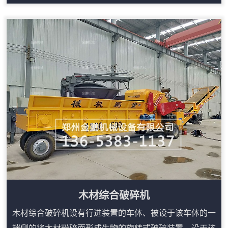
值.近几年来，随着塑料袋，蛇皮袋，吨包袋，渔网，轮
胎，薄膜塑塑料产品的广泛使用。如何有效地回收使用过
后的废料已成了众多生产广家待解决的问题。有的厂家靠
购买昂贵的或是高功率低效率的设备来回收，投资成本太
高，有的塑料制品直接焚毁。影响了环境，也不利于经济
的可持续发展。如何经济有效地回收废品成了各生产...
木材综合破碎机
木材综合破碎机设有行进装置的车体、被设于该车体的一
端侧的将木材粉碎而形成生物的旋转式破碎装置、设于该