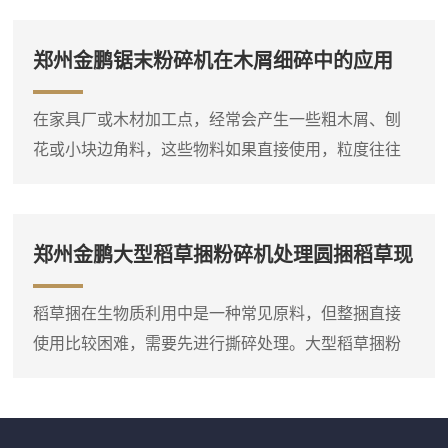
或大块的树根直接破碎成小块，方便后续运输或堆
放。设备进料口宽大，带有液压压料装置，可以将树
郑州金鹏锯末粉碎机在木屑细碎中的应用
根强制压入破碎腔，即使形状复杂的树根也能顺利吃
料。这台树根破碎机通常采用单轴或双轴破碎结构，
在家具厂或木材加工点，经常会产生一些粗木屑、刨
装有厚重的破碎刀片，由大功率电机或柴油机驱动。
花或小块边角料，这些物料如果直接使用，粒度往往
树根放入料斗后，液压压料器将...
偏大，需要进一步粉碎。郑州金鹏锯末粉碎机就是专
门用于这种细碎作业的设备，它可以将粗木屑等原料
粉碎成较细的锯末。这台锯末粉碎机通常采用高速旋
郑州金鹏大型稻草捆粉碎机处理圆捆稻草现
转的转子对物料进行打击和剪切，粉碎腔内设有筛
场
网，物料在达到一定细度后通过筛网排出。进料口可
稻草捆在生物质利用中是一种常见原料，但整捆直接
以连接料仓或人工喂入，粗木屑进入粉碎腔后，在高
使用比较困难，需要先进行撕碎处理。大型稻草捆粉
速转子的冲击下迅速破碎，细粉...
碎机实际上是一台稻草捆专用双轴撕碎机，它可以直
接将圆捆或方捆稻草整体投入料斗，通过双轴上的撕
碎刀片把稻草捆打散并撕成短丝状。设备料斗尺寸较