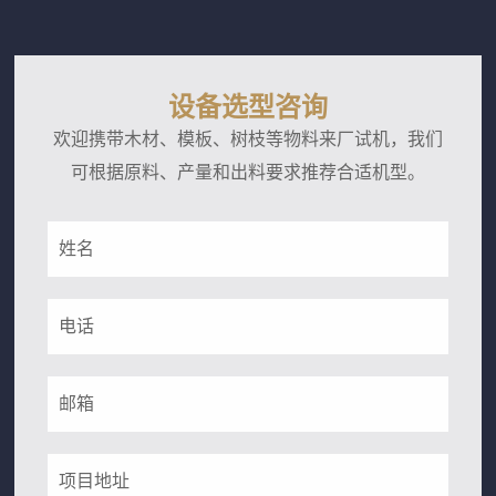
大，能够容纳整捆稻草，减少了人工预处理的工作
量。这台撕碎机的工作部分由两根平行刀轴组成，刀
轴上装有多个合金撕碎刀片。稻草捆进入料斗后，在
设备选型咨询
重力作用下落到刀轴上，双轴相...
欢迎携带木材、模板、树枝等物料来厂试机，我们
可根据原料、产量和出料要求推荐合适机型。