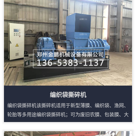
规则原料整理成便于输送、堆放和后续加工的碎料。根据
生产线需求，可配套上料输送、磁选、筛分和出料输送，
形成连续作业流程。其优势在于适用物料广、产量稳定、
维护点集中，适合为锅炉燃烧、制粒、压块或有机覆...
编织袋撕碎机
编织袋撕碎机该撕碎机适用于新型薄膜、编织袋、渔网、
轮胎等多用途编织袋撕碎机；可为废旧农膜、包装膜、大
棚膜、吨袋、太空袋、食品袋、水泥袋、废旧渔网等原料
的回收利用的破碎；例如；编织袋，的连续性粉碎生产提