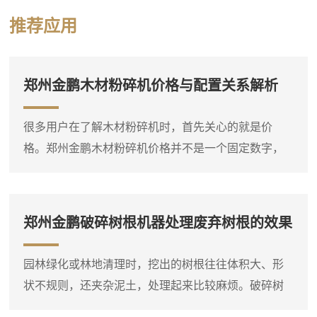
减速机，减速机将动力进一步传递到旋转轴和螺旋轴。旋
推荐应用
转轴带动安装在其上的刀片旋转，开始进行物料切割和撕
裂。物料的撕碎过程物料通过送料系统进入撕碎室。在旋
转轴和螺旋轴的作用下，物料被推动至刀片区域。动刀和
郑州金鹏木材粉碎机价格与配置关系解析
定刀相互作用，对物料进行反复切割和撕裂，确保...
很多用户在了解木材粉碎机时，首先关心的就是价
格。郑州金鹏木材粉碎机价格并不是一个固定数字，
它会根据设备类型、规格、动力配置和功能选项有所
不同。比如，同样是处理枝桠材，小型电动粉碎机和
大型柴油粉碎机的价格差异就比较明显。因此，在询
郑州金鹏破碎树根机器处理废弃树根的效果
问价格之前，**先明确自己要处理的物料种类、大致产
量需求和现场条件，这样才能得到比较准确的报价。
园林绿化或林地清理时，挖出的树根往往体积大、形
木材粉碎机是一个大类，包括盘式削片机、鼓式削片
状不规则，还夹杂泥土，处理起来比较麻烦。破碎树
机、综合破碎机等多种类型...
根机器就是针对这类物料设计的设备，它能够将整棵