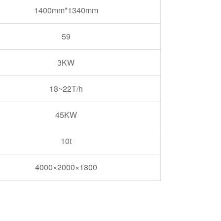
1400mm*1340mm
59
3KW
18~22T/h
45KW
10t
4000×2000×1800