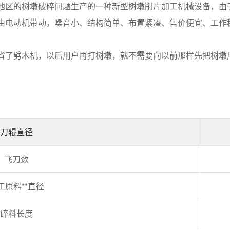
地区的树墩破碎问题生产的一种新型树墩削片加工机械设备，由
由电动机带动，噪音小、结构简单、布置紧凑、售价便宜、工作
省了劈木机，以后用户再打树墩，就不需要向以前那样先把树墩
刀辊直径
飞刀数
工原料**直径
碎料长度