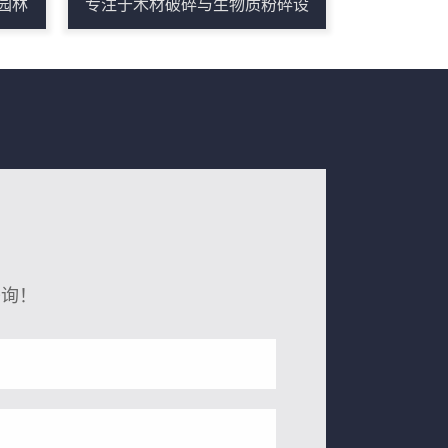
园林
专注于木材破碎与生物质粉碎设
用等
备的研发与制造，致力于为生物
、托
质燃料加工、园林绿化废弃物回
料等
收、市政固废处理及木材再生利
强力
用等行业提供**、可靠的破碎解决
松散
方案。公司生产的木材粉碎设备
送、
系列涵盖木材综合破碎机、履带
据生
式木材综合破碎机、树根粉碎
、磁
机、圆盘式木材破碎机、慢速撕
连续
碎机等多种型号，产量覆盖20–45
垂询！
物料
吨/小时，满足不同规模作业需
，适
求。设备采用高强度钢结构与耐
或有
磨刀具设计，配套液压进...