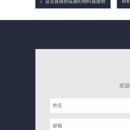
厂没法直接把成捆的物料直接燃
碎
烧，所以金鹏机械根据这一现状
粉
所研发出来的大型稻草粉碎机就
机
能很简单的解决这些问题。稻草
备
捆粉碎机在吸收多种粉碎机设备
步
优点的基础上，充分运用冲击、
我
剪切、相互挤压、研磨等理论精
过
心研制出来的，稻草捆粉碎机主
计
要用于粉碎各类稻草，该设备的
理
特点是采用双电机、减速机来进
少
欢迎
行驱动双棍进行剪切粉碎，产量
源
相比传统的铡草机要高。稻草捆
投
粉碎机构造：1、破碎机主体设
碎
备...