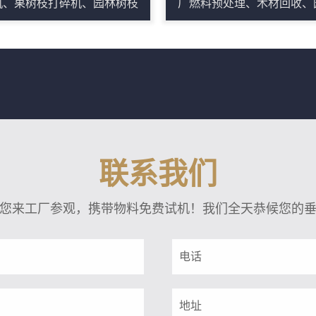
机、果树枝打碎机、园林树枝
厂燃料预处理、木材回收、
碎机、锯末粉碎机、木屑粉碎
废弃物资源化和秸秆综合利
等是专业粉碎树枝的专用设
场景，可破碎树根、模板
。传统树枝粉碎机设备采用异
盘、板材、枝丫、圆木边角
电动机为动力带动生产，根据
大体积木质物料。设备采用
国工业、农业生产的需要，经
进料和重型破碎结构，能把
我公司技术人员的多年研究设
或不规则原料整理成便于输
而发明的一款设备具有布局合
堆放和后续加工的碎料。根
联系我们
、性价比高、工作稳定、耗能
产线需求，可配套上料输送
、产量高、移动方便、无需电
选、筛分和出料输送，形成
您来工厂参观，携带物料免费试机！我们全天恭候您的
、锯末（木屑）成品质量好、
作业流程。其优势在于适用
资小等特点的柴油移动树枝粉
广、产量稳定、维护点集中
机。柴油移动树枝粉碎机在各
合为锅炉燃烧、制粒、压块
领域...
机覆...