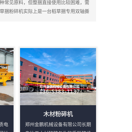
种常见原料，但整捆直接使用比较困难，需
草捆粉碎机实际上是一台稻草捆专用双轴撕
方捆稻草整体投入料斗，通过双轴上的撕碎
丝状。设备料斗尺寸较大，能够容纳整捆稻
作量。这台撕碎机的工作部分由两根平行刀
金撕碎刀片。稻草捆进入料斗后，在重力作
木材粉碎机
质电
郑州金鹏机械设备有限公司长期