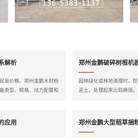
系解析
郑州金鹏破碎树根机
就是价格。郑州金鹏木材粉
园林绿化或林地清理时，挖
备类型、规格、动力配置和
泥土，处理起来比较麻烦。
材，小型电动粉碎机和大型
备，它能够将整棵或大块的
在询问价格之前，**先明确
放。设备进料口宽大，带有
场条件，这样才能得到比较
腔，即使形状复杂的树根也
的应用
郑州金鹏大型稻草捆
盘式削片机、鼓式削片机、
或双轴破碎结构，装有厚重
树根放入料斗后，液压压料器