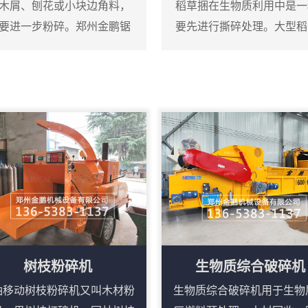
木屑、刨花或小块边角料，
稻草捆在生物质利用中是一
要进一步粉碎。郑州金鹏锯
要先进行撕碎处理。大型稻
，它可以将粗木屑等原料粉
碎机，它可以直接将圆捆或
高速旋转的转子对物料进行
刀片把稻草捆打散并撕成短
到一定细度后通过筛网排
草，减少了人工预处理的工
屑进入粉碎腔后，在高速转
轴组成，刀轴上装有多个合
用下落到刀轴上，双轴相...
树枝粉碎机
生物质综合破碎机
油移动树枝粉碎机又叫木材粉
生物质综合破碎机用于生物