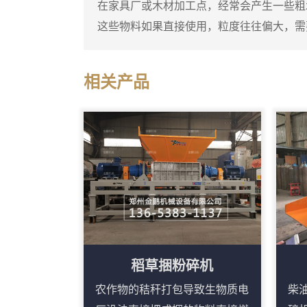
在家具厂或木材加工点，经常会产生一些粗
这些物料如果直接使用，粒度往往偏大，需
末粉碎机就是专门用于这种细碎作业的设备
碎成较细的锯末。这台锯末粉碎机通常采用
相关产品
打击和剪切，粉碎腔内设有筛网，物料在达
出。进料口可以连接料仓或人工喂入，粗木
子的冲击下迅速破碎，细粉...
稻草捆粉碎机
农作物的秸秆打包导致生物质电
柴