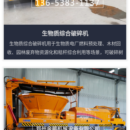
生物质综合破碎机
生物质综合破碎机用于生物质电厂燃料预处理、木材回
收、园林废弃物资源化和秸秆综合利用等场景，可破碎树
根、模板、托盘、板材、枝丫、圆木边角料等大体积木质
物料。设备采用强力进料和重型破碎结构，能把松散或不
规则原料整理成便于输送、堆放和后续加工的碎料。根据
生产线需求，可配套上料输送、磁选、筛分和出料输送，
形成连续作业流程。其优势在于适用物料广、产量稳定、
维护点集中，适合为锅炉燃烧、制粒、压块或有机覆...