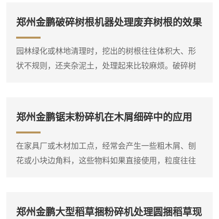
大型柴油粉碎机的价格差异就比较明显。因此，在询
郑州金鹏破碎树根机器处理废弃树根的效果
问价格之前，**先明确自己要处理的物料种类、大致产
量需求和现场条件，这样才能得到比较准确的报价。
园林绿化或林地清理时，挖出的树根往往体积大、形
木材粉碎机是一个大类，包括盘式削片机、鼓式削片
状不规则，还夹杂泥土，处理起来比较麻烦。破碎树
机、综合破碎机等多种类型...
根机器就是针对这类物料设计的设备，它能够将整棵
或大块的树根直接破碎成小块，方便后续运输或堆
放。设备进料口宽大，带有液压压料装置，可以将树
郑州金鹏锯末粉碎机在木屑细碎中的应用
根强制压入破碎腔，即使形状复杂的树根也能顺利吃
料。这台树根破碎机通常采用单轴或双轴破碎结构，
在家具厂或木材加工点，经常会产生一些粗木屑、刨
装有厚重的破碎刀片，由大功率电机或柴油机驱动。
花或小块边角料，这些物料如果直接使用，粒度往往
树根放入料斗后，液压压料器将...
偏大，需要进一步粉碎。郑州金鹏锯末粉碎机就是专
门用于这种细碎作业的设备，它可以将粗木屑等原料
粉碎成较细的锯末。这台锯末粉碎机通常采用高速旋
郑州金鹏大型稻草捆粉碎机处理圆捆稻草现
转的转子对物料进行打击和剪切，粉碎腔内设有筛