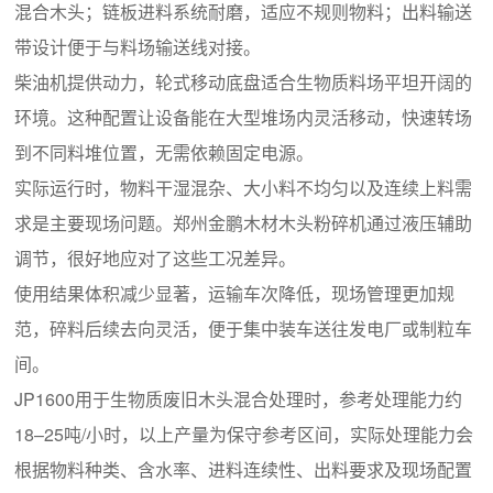
混合木头；链板进料系统耐磨，适应不规则物料；出料输送
带设计便于与料场输送线对接。
柴油机提供动力，轮式移动底盘适合生物质料场平坦开阔的
环境。这种配置让设备能在大型堆场内灵活移动，快速转场
到不同料堆位置，无需依赖固定电源。
实际运行时，物料干湿混杂、大小料不均匀以及连续上料需
求是主要现场问题。郑州金鹏木材木头粉碎机通过液压辅助
调节，很好地应对了这些工况差异。
使用结果体积减少显著，运输车次降低，现场管理更加规
范，碎料后续去向灵活，便于集中装车送往发电厂或制粒车
间。
JP1600用于生物质废旧木头混合处理时，参考处理能力约
18–25吨/小时，以上产量为保守参考区间，实际处理能力会
根据物料种类、含水率、进料连续性、出料要求及现场配置