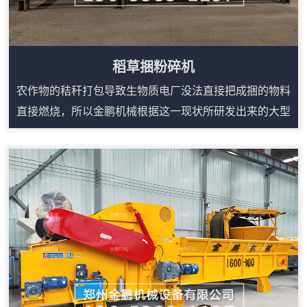
稻草捆粉碎机
农作物的秸秆打包导致生物质电厂没法直接把成捆的物料
直接燃烧，所以金鹏机械根据这一现状所研发出来的大型
稻草粉碎机就能很简单的解决这些问题。稻草捆粉碎机在
吸收多种粉碎机设备优点的基础上，充分运用冲击、剪
切、相互挤压、研磨等理论精心研制出来的，稻草捆粉碎
机主要用于粉碎各类稻草，该设备的特点是采用双电机、
减速机来进行驱动双棍进行剪切粉碎，产量相比传统的铡
草机要高。稻草捆粉碎机构造：1、破碎机主体设备...