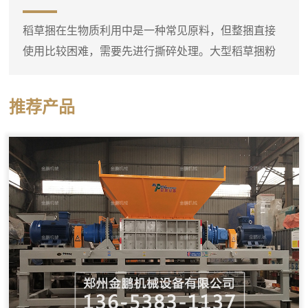
场
网，物料在达到一定细度后通过筛网排出。进料口可
稻草捆在生物质利用中是一种常见原料，但整捆直接
以连接料仓或人工喂入，粗木屑进入粉碎腔后，在高
使用比较困难，需要先进行撕碎处理。大型稻草捆粉
速转子的冲击下迅速破碎，细粉...
碎机实际上是一台稻草捆专用双轴撕碎机，它可以直
接将圆捆或方捆稻草整体投入料斗，通过双轴上的撕
推荐产品
碎刀片把稻草捆打散并撕成短丝状。设备料斗尺寸较
大，能够容纳整捆稻草，减少了人工预处理的工作
量。这台撕碎机的工作部分由两根平行刀轴组成，刀
轴上装有多个合金撕碎刀片。稻草捆进入料斗后，在
重力作用下落到刀轴上，双轴相...