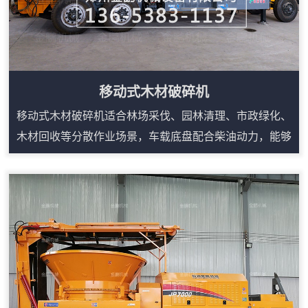
移动式木材破碎机
移动式木材破碎机适合林场采伐、园林清理、市政绿化、
木材回收等分散作业场景，车载底盘配合柴油动力，能够
减少固定生产线对场地和电源的依赖。设备可处理树枝、
树根、板皮、废旧家具、木托盘等多类木质物料，进料口
宽、咬料能力强，搭配输送装置可连续出料。液压翻转和
自动控制便于日常检修，遥控或集中控制可降低现场人员
靠近设备的频次。对于需要频繁转场、临时堆场处理或原
料来源分散的用户，移动式结构能提升施工效率，...