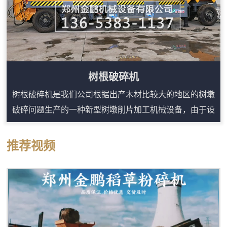
树根破碎机
树根破碎机是我们公司根据出产木材比较大的地区的树墩
破碎问题生产的一种新型树墩削片加工机械设备，由于设
计合理、结构紧凑，安全、耐用、生产效率高，经推广使
用后，效果良好，整套设备是由电动机带动，噪音小、结
推荐视频
构简单、布置紧凑、售价便宜、工作稳定、产量高、成品
质量好，加工成本低。我公司研发的树根破碎机成功的为
广大用户节省了劈木机，以后用户再打树墩，就不需要向
以前那样先把树墩用劈木机劈开，然后才能用木片...