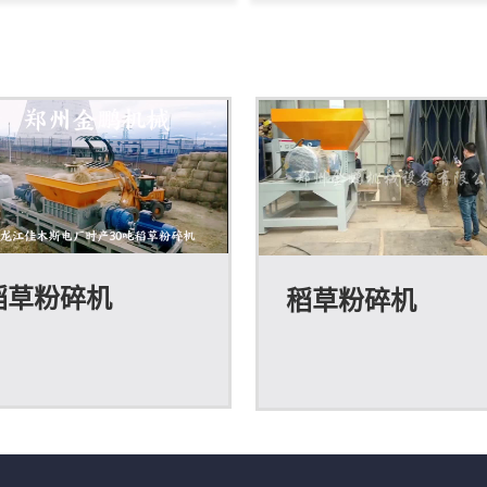
弃物资源化和秸秆综合利用等
回收等分散作业场景，车载
景，可破碎树根、模板、托
配合柴油动力，能够减少固
、板材、枝丫、圆木边角料等
产线对场地和电源的依赖。
体积木质物料。设备采用强力
可处理树枝、树根、板皮、
料和重型破碎结构，能把松散
家具、木托盘等多类木质物
不规则原料整理成便于输送、
进料口宽、咬料能力强，搭
放和后续加工的碎料。根据生
送装置可连续出料。液压翻
线需求，可配套上料输送、磁
自动控制便于日常检修，遥
、筛分和出料输送，形成连续
集中控制可降低现场人员靠
稻草粉碎机
稻草粉碎机
业流程。其优势在于适用物料
备的频次。对于需要频繁转
、产量稳定、维护点集中，适
临时堆场处理或原料来源分
为锅炉燃烧、制粒、压块或有
用户，移动式结构能提升施
机覆...
率，...