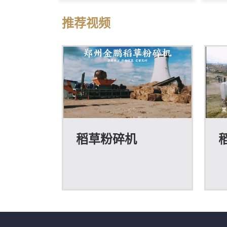
烧，所以金鹏机械根据这一现状
废
所研发出来的大型稻草粉碎机就
场
推荐视频
能很简单的解决这些问题。稻草
盘
捆粉碎机在吸收多种粉碎机设备
大
优点的基础上，充分运用冲击、
进
剪切、相互挤压、研磨等理论精
或
心研制出来的，稻草捆粉碎机主
堆
要用于粉碎各类稻草，该设备的
产
特点是采用双电机、减速机来进
选
稻草粉碎机
行驱动双棍进行剪切粉碎，产量
作
相比传统的铡草机要高。稻草捆
广
粉碎机构造：1、破碎机主体设
合
备...