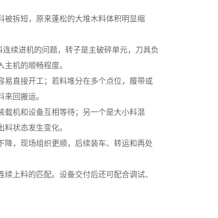
料被拆短，原来蓬松的大堆木料体积明显缩
料连续进机的问题，转子是主破碎单元，刀具负
入主机的顺畅程度。
容易直接开工；若料堆分在多个点位，履带或
料来回搬运。
装载机和设备互相等待；另一个是大小料混
出料状态发生变化。
下降，现场组织更顺，后续装车、转运和再处
连续上料的匹配。设备交付后还可配合调试、