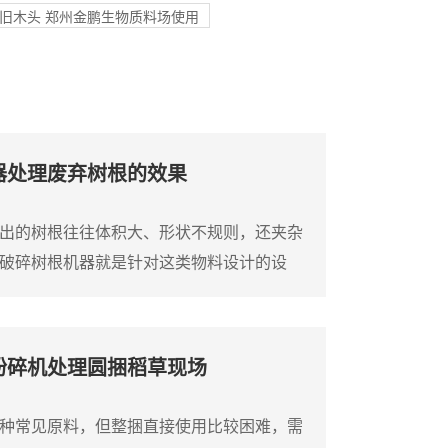
旧木头 郑州金鹏生物质料场使用
器处理废弃树根的效果
出的树根往往体积大、形状不规则，还夹杂
破碎树根机器就是针对这类物料设计的设
树根直接破碎成小块，方便后续运输或堆
液压压料装置，可以将树根强制压入破碎
能顺利吃料。这台树根破碎机通常采用单轴
粉碎机处理圆捆稻草现场
的破碎刀片，由大功率电机或柴油机驱动。
将...
种常见原料，但整捆直接使用比较困难，需