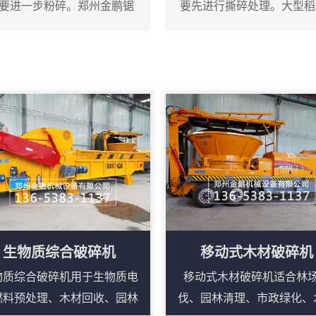
要进一步粉碎。郑州金鹏锯
要先进行撕碎处理。大型稻
，它可以将粗木屑等原料粉
碎机，它可以直接将圆捆或
高速旋转的转子对物料进行
刀片把稻草捆打散并撕成短
到一定细度后通过筛网排
草，减少了人工预处理的工
屑进入粉碎腔后，在高速转
轴组成，刀轴上装有多个合
用下落到刀轴上，双轴相...
生物质综合破碎机
移动式木材破碎机
物质综合破碎机用于生物质电
移动式木材破碎机适合林
燃料预处理、木材回收、园林
伐、园林清理、市政绿化、