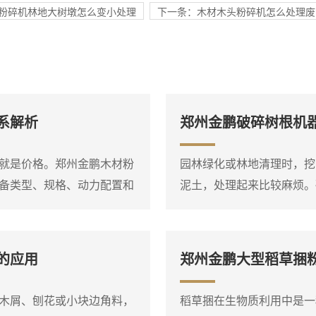
粉碎机林地大树墩怎么变小处理
下一条：木材木头粉碎机怎么处理废
系解析
郑州金鹏破碎树根机
就是价格。郑州金鹏木材粉
园林绿化或林地清理时，挖
备类型、规格、动力配置和
泥土，处理起来比较麻烦。
材，小型电动粉碎机和大型
备，它能够将整棵或大块的
在询问价格之前，**先明确
放。设备进料口宽大，带有
场条件，这样才能得到比较
腔，即使形状复杂的树根也
的应用
郑州金鹏大型稻草捆
盘式削片机、鼓式削片机、
或双轴破碎结构，装有厚重
树根放入料斗后，液压压料器
木屑、刨花或小块边角料，
稻草捆在生物质利用中是一