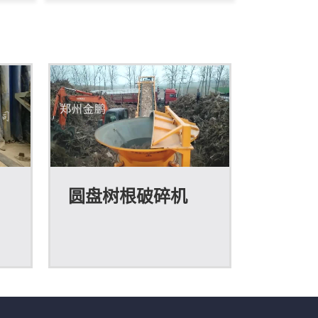
底盘
题生产的一种新型树墩削片加工
定生
机械设备，由于设计合理、结构
设备
紧凑，安全、耐用、生产效率
废旧
高，经推广使用后，效果良好，
料，
整套设备是由电动机带动，噪音
配输
小、结构简单、布置紧凑、售价
转和
便宜、工作稳定、产量高、成品
控或
质量好，加工成本低。我公司研
近设
发的树根破碎机成功的为广大用
圆盘树根破碎机
场、
户节省了劈木机，以后用户再打
散的
树墩，就不需要向以前那样先把
工效
树墩用劈木机劈开，然后才能用
木片...