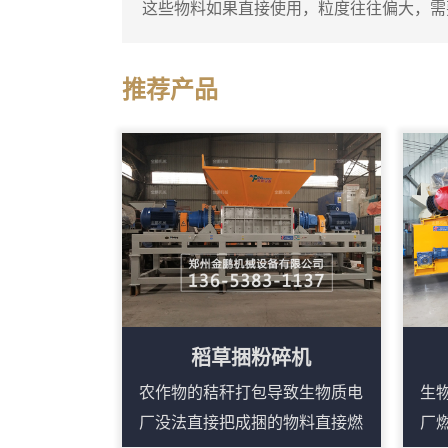
这些物料如果直接使用，粒度往往偏大，需
末粉碎机就是专门用于这种细碎作业的设备
碎成较细的锯末。这台锯末粉碎机通常采用
推荐产品
打击和剪切，粉碎腔内设有筛网，物料在达
出。进料口可以连接料仓或人工喂入，粗木
子的冲击下迅速破碎，细粉...
稻草捆粉碎机
农作物的秸秆打包导致生物质电
生
厂没法直接把成捆的物料直接燃
厂