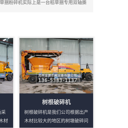
草捆粉碎机实际上是一台稻草捆专用双轴撕
方捆稻草整体投入料斗，通过双轴上的撕碎
丝状。设备料斗尺寸较大，能够容纳整捆稻
作量。这台撕碎机的工作部分由两根平行刀
金撕碎刀片。稻草捆进入料斗后，在重力作
树根破碎机
场采
树根破碎机是我们公司根据出产
木材
木材比较大的地区的树墩破碎问