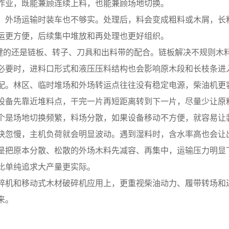
作业，既能兼顾连续上料，也能兼顾场地切换。
，外场运输时装车也不够实。处理后，料会变成粗料或木屑，长
运更方便，后续集中堆放和再处理也更好组织。
关键的还是链板、转子、刀具和出料带的配合。链板解决不规则木
必要时，进料口形式和液压压料结构也会影响原木段和长枝条进
配。林区、临时堆场和外场转运点往往没有稳定电源，柴油机更
设备先靠近堆料点，干完一片再短距离转到下一片，尽量少让原
个是场地切换频繁，料场分散，如果设备移动不方便，就容易让
快忽慢，主机负荷就会明显波动。遇到湿料时，含水率高也会让
是把原本分散、松散的外场木料先减容、再集中，运输压力明显
比单纯追求大产量更实际。
碎机和移动式木材破碎机应用上，更重视柴油动力、履带转场和
来。