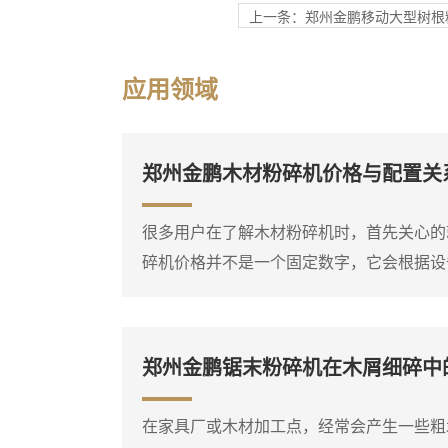
上一条：郑州金鹏移动大型树根
应用领域
郑州金鹏木材粉碎机价格与配置关
很多用户在了解木材粉碎机时，首先关心的
碎机价格并不是一个固定数字，它会根据设
功能选项有所不同。比如，同样是处理枝桠
柴油粉碎机的价格差异就比较明显。因此，
自己要处理的物料种类、大致产量需求和现
郑州金鹏锯末粉碎机在木屑细碎中
准确的报价。木材粉碎机是一个大类，包括
综合破碎机等多种类型...
在家具厂或木材加工点，经常会产生一些粗