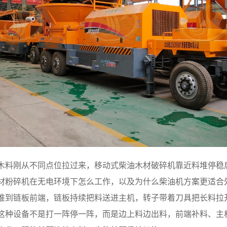
木料刚从不同点位拉过来，移动式柴油木材破碎机靠近料堆停稳
材粉碎机在无电环境下怎么工作，以及为什么柴油机方案更适合
推到链板前端，链板持续把料送进主机，转子带着刀具把长料拉
种设备不是打一阵停一阵，而是边上料边出料，前端补料、主机吃料