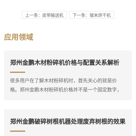
上一条：皮带输送机
下一条：锯末烘干机
应用领域
郑州金鹏木材粉碎机价格与配置关系解析
很多用户在了解木材粉碎机时，首先关心的就是价
格。郑州金鹏木材粉碎机价格并不是一个固定数字，
它会根据设备类型、规格、动力配置和功能选项有所
不同。比如，同样是处理枝桠材，小型电动粉碎机和
大型柴油粉碎机的价格差异就比较明显。因此，在询
郑州金鹏破碎树根机器处理废弃树根的效果
问价格之前，**先明确自己要处理的物料种类、大致产
量需求和现场条件，这样才能得到比较准确的报价。