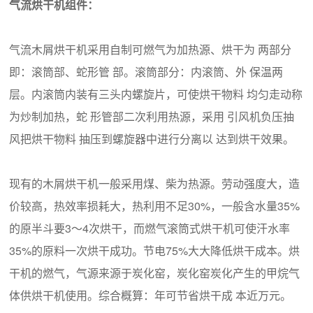
气流烘干机组件：
气流木屑烘干机采用自制可燃气为加热源、烘干为 两部分
即：滚筒部、蛇形管 部。滚筒部分：内滚筒、外 保温两
层。内滚筒内装有三头内螺旋片，可使烘干物料 均匀走动称
为炒制加热，蛇 形管部二次利用热源，采用 引风机负压抽
风把烘干物料 抽压到螺旋器中进行分离以 达到烘干效果。
现有的木屑烘干机一般采用煤、柴为热源。劳动强度大，造
价较高，热效率损耗大，热利用不足30%，一般含水量35%
的原半斗要3～4次烘干，而燃气滚筒式烘干机可使汗水率
35%的原料一次烘干成功。节电75%大大降低烘干成本。烘
干机的燃气，气源来源于炭化窑，炭化窑炭化产生的甲烷气
体供烘干机使用。综合概算：年可节省烘干成 本近万元。