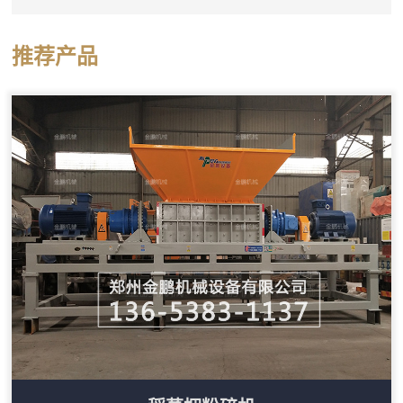
碎机实际上是一台稻草捆专用双轴撕碎机，它可以直
接将圆捆或方捆稻草整体投入料斗，通过双轴上的撕
推荐产品
碎刀片把稻草捆打散并撕成短丝状。设备料斗尺寸较
大，能够容纳整捆稻草，减少了人工预处理的工作
量。这台撕碎机的工作部分由两根平行刀轴组成，刀
轴上装有多个合金撕碎刀片。稻草捆进入料斗后，在
重力作用下落到刀轴上，双轴相...