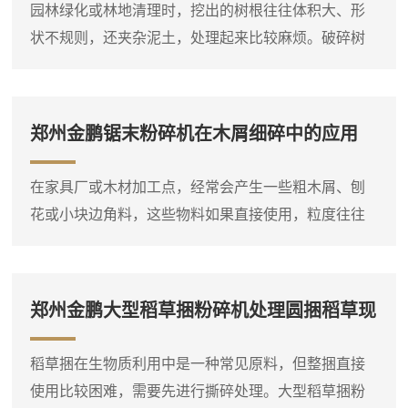
园林绿化或林地清理时，挖出的树根往往体积大、形
木材粉碎机是一个大类，包括盘式削片机、鼓式削片
状不规则，还夹杂泥土，处理起来比较麻烦。破碎树
机、综合破碎机等多种类型...
根机器就是针对这类物料设计的设备，它能够将整棵
或大块的树根直接破碎成小块，方便后续运输或堆
放。设备进料口宽大，带有液压压料装置，可以将树
郑州金鹏锯末粉碎机在木屑细碎中的应用
根强制压入破碎腔，即使形状复杂的树根也能顺利吃
料。这台树根破碎机通常采用单轴或双轴破碎结构，
在家具厂或木材加工点，经常会产生一些粗木屑、刨
装有厚重的破碎刀片，由大功率电机或柴油机驱动。
花或小块边角料，这些物料如果直接使用，粒度往往
树根放入料斗后，液压压料器将...
偏大，需要进一步粉碎。郑州金鹏锯末粉碎机就是专
门用于这种细碎作业的设备，它可以将粗木屑等原料
粉碎成较细的锯末。这台锯末粉碎机通常采用高速旋
郑州金鹏大型稻草捆粉碎机处理圆捆稻草现
转的转子对物料进行打击和剪切，粉碎腔内设有筛
场
网，物料在达到一定细度后通过筛网排出。进料口可
稻草捆在生物质利用中是一种常见原料，但整捆直接
以连接料仓或人工喂入，粗木屑进入粉碎腔后，在高
使用比较困难，需要先进行撕碎处理。大型稻草捆粉
速转子的冲击下迅速破碎，细粉...