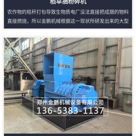
稻草捆粉碎机
农作物的秸秆打包导致生物质电厂没法直接把成捆的物料
直接燃烧，所以金鹏机械根据这一现状所研发出来的大型
稻草粉碎机就能很简单的解决这些问题。稻草捆粉碎机在
吸收多种粉碎机设备优点的基础上，充分运用冲击、剪
切、相互挤压、研磨等理论精心研制出来的，稻草捆粉碎
机主要用于粉碎各类稻草，该设备的特点是采用双电机、
减速机来进行驱动双棍进行剪切粉碎，产量相比传统的铡
草机要高。稻草捆粉碎机构造：1、破碎机主体设备...