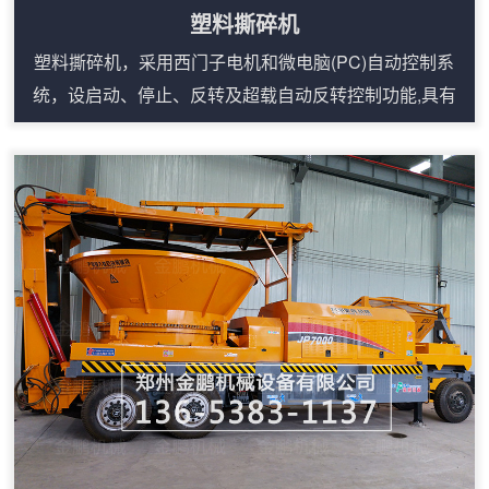
塑料撕碎机
塑料撕碎机，采用西门子电机和微电脑(PC)自动控制系
统，设启动、停止、反转及超载自动反转控制功能,具有
低速、大转矩、低噪音等特点。轴承座采用对开型式，拆
装换刀容易方便适合撕碎特大、特厚难碎物料。塑料撕碎
机工作原理：塑料撕碎机由撕碎机构、支架、回收箱及拉
车四部分组成，设备尺寸大小由物料大小及物料处理量决
定。管材粉碎机内部设计有过滤网装置，当塑料撕碎机正
常工作时，过滤网起到分离物料和液体的作用，...