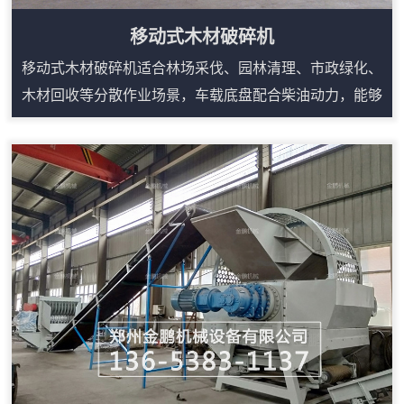
移动式木材破碎机
移动式木材破碎机适合林场采伐、园林清理、市政绿化、
木材回收等分散作业场景，车载底盘配合柴油动力，能够
减少固定生产线对场地和电源的依赖。设备可处理树枝、
树根、板皮、废旧家具、木托盘等多类木质物料，进料口
宽、咬料能力强，搭配输送装置可连续出料。液压翻转和
自动控制便于日常检修，遥控或集中控制可降低现场人员
靠近设备的频次。对于需要频繁转场、临时堆场处理或原
料来源分散的用户，移动式结构能提升施工效率，...