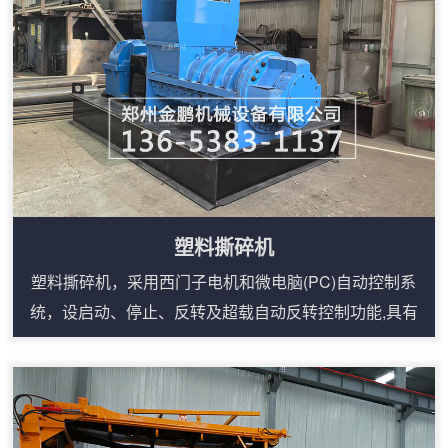
草机要高。稻草捆粉碎机构造：1、破碎机主体设备...
塑料撕碎机
塑料撕碎机，采用西门子电机和微电脑(PC)自动控制系
统，设启动、停止、反转及超载自动反转控制功能,具有
低速、大转矩、低噪音等特点。轴承座采用对开型式，拆
装换刀容易方便适合撕碎特大、特厚难碎物料。塑料撕碎
机工作原理：塑料撕碎机由撕碎机构、支架、回收箱及拉
车四部分组成，设备尺寸大小由物料大小及物料处理量决