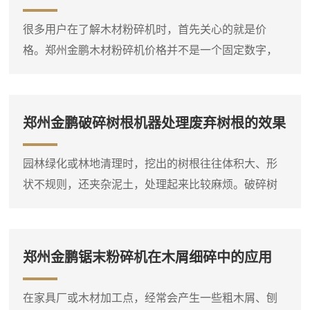
很多用户在了解木材粉碎机时，首先关心的就是价
格。郑州金鹏木材粉碎机价格并不是一个固定数字，
它会根据设备类型、规格、动力配置和功能选项有所
不同。比如，同样是处理枝桠材，小型电动粉碎机和
大型柴油粉碎机的价格差异就比较明显。因此，在询
郑州金鹏破碎树根机器处理废弃树根的效果
问价格之前，**先明确自己要处理的物料种类、大致产
量需求和现场条件，这样才能得到比较准确的报价。
园林绿化或林地清理时，挖出的树根往往体积大、形
木材粉碎机是一个大类，包括盘式削片机、鼓式削片
状不规则，还夹杂泥土，处理起来比较麻烦。破碎树
机、综合破碎机等多种类型...
根机器就是针对这类物料设计的设备，它能够将整棵
或大块的树根直接破碎成小块，方便后续运输或堆
放。设备进料口宽大，带有液压压料装置，可以将树
郑州金鹏锯末粉碎机在木屑细碎中的应用
根强制压入破碎腔，即使形状复杂的树根也能顺利吃
料。这台树根破碎机通常采用单轴或双轴破碎结构，
在家具厂或木材加工点，经常会产生一些粗木屑、刨
装有厚重的破碎刀片，由大功率电机或柴油机驱动。