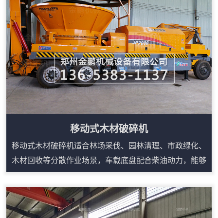
定。管材粉碎机内部设计有过滤网装置，当塑料撕碎机正
常工作时，过滤网起到分离物料和液体的作用，...
移动式木材破碎机
移动式木材破碎机适合林场采伐、园林清理、市政绿化、
木材回收等分散作业场景，车载底盘配合柴油动力，能够
减少固定生产线对场地和电源的依赖。设备可处理树枝、
树根、板皮、废旧家具、木托盘等多类木质物料，进料口
宽、咬料能力强，搭配输送装置可连续出料。液压翻转和