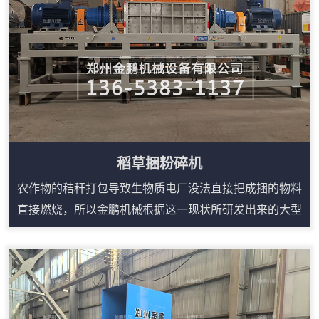
稻草捆粉碎机
农作物的秸秆打包导致生物质电厂没法直接把成捆的物料
直接燃烧，所以金鹏机械根据这一现状所研发出来的大型
稻草粉碎机就能很简单的解决这些问题。稻草捆粉碎机在
吸收多种粉碎机设备优点的基础上，充分运用冲击、剪
切、相互挤压、研磨等理论精心研制出来的，稻草捆粉碎
机主要用于粉碎各类稻草，该设备的特点是采用双电机、
减速机来进行驱动双棍进行剪切粉碎，产量相比传统的铡