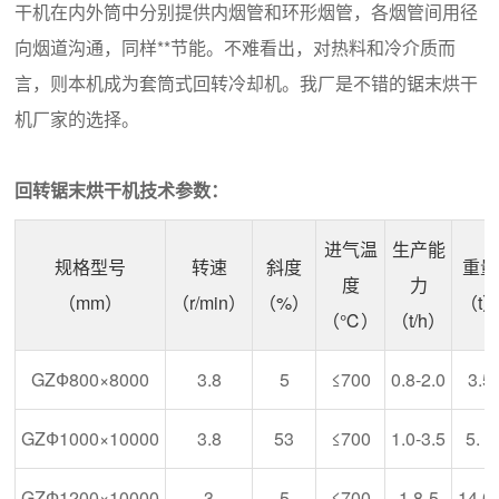
干机在内外筒中分别提供内烟管和环形烟管，各烟管间用径
向烟道沟通，同样**节能。不难看出，对热料和冷介质而
言，则本机成为套筒式回转冷却机。我厂是不错的锯末烘干
机厂家的选择。
回转锯末烘干机技术参数：
进气温
生产能
规格型号
转速
斜度
重量
度
力
（mm）
（r/min）
（%）
（t
（℃）
（t/h）
GZФ800×8000
3.8
5
≤700
0.8-2.0
3.5
GZФ1000×10000
3.8
53
≤700
1.0-3.5
5. 6
GZФ1200×10000
3
5
≤700
1.8-5
14.0