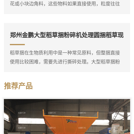
花或小块边角料，这些物料如果直接使用，粒度往往
树根放入料斗后，液压压料器将...
偏大，需要进一步粉碎。郑州金鹏锯末粉碎机就是专
门用于这种细碎作业的设备，它可以将粗木屑等原料
粉碎成较细的锯末。这台锯末粉碎机通常采用高速旋
郑州金鹏大型稻草捆粉碎机处理圆捆稻草现
转的转子对物料进行打击和剪切，粉碎腔内设有筛
场
网，物料在达到一定细度后通过筛网排出。进料口可
稻草捆在生物质利用中是一种常见原料，但整捆直接
以连接料仓或人工喂入，粗木屑进入粉碎腔后，在高
使用比较困难，需要先进行撕碎处理。大型稻草捆粉
速转子的冲击下迅速破碎，细粉...
碎机实际上是一台稻草捆专用双轴撕碎机，它可以直
接将圆捆或方捆稻草整体投入料斗，通过双轴上的撕
推荐产品
碎刀片把稻草捆打散并撕成短丝状。设备料斗尺寸较
大，能够容纳整捆稻草，减少了人工预处理的工作
量。这台撕碎机的工作部分由两根平行刀轴组成，刀
轴上装有多个合金撕碎刀片。稻草捆进入料斗后，在
重力作用下落到刀轴上，双轴相...