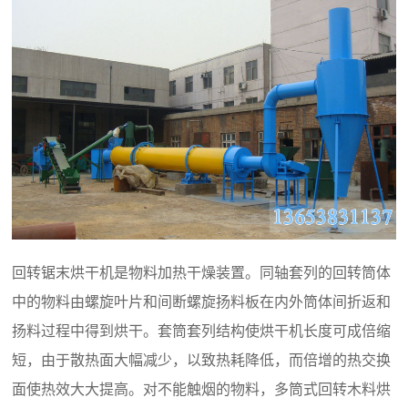
回转锯末烘干机是物料加热干燥装置。同轴套列的回转筒体
中的物料由螺旋叶片和间断螺旋扬料板在内外筒体间折返和
扬料过程中得到烘干。套筒套列结构使烘干机长度可成倍缩
短，由于散热面大幅减少，以致热耗降低，而倍增的热交换
面使热效大大提高。对不能触烟的物料，多筒式回转木料烘