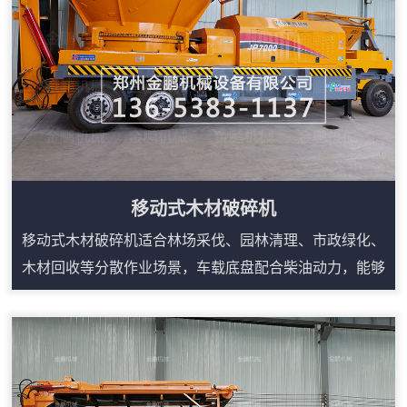
维护点集中，适合为锅炉燃烧、制粒、压块或有机覆...
移动式木材破碎机
移动式木材破碎机适合林场采伐、园林清理、市政绿化、
木材回收等分散作业场景，车载底盘配合柴油动力，能够
减少固定生产线对场地和电源的依赖。设备可处理树枝、
树根、板皮、废旧家具、木托盘等多类木质物料，进料口
宽、咬料能力强，搭配输送装置可连续出料。液压翻转和
自动控制便于日常检修，遥控或集中控制可降低现场人员
靠近设备的频次。对于需要频繁转场、临时堆场处理或原