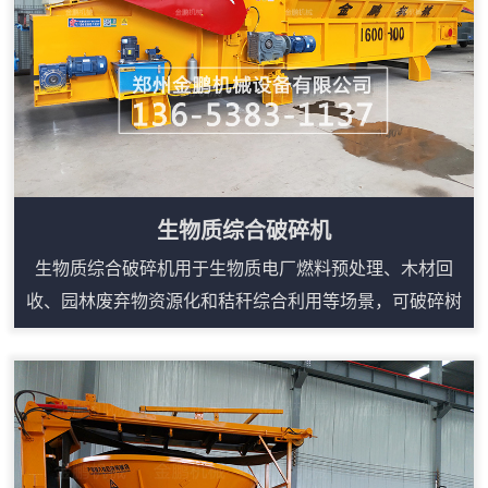
生物质综合破碎机
生物质综合破碎机用于生物质电厂燃料预处理、木材回
收、园林废弃物资源化和秸秆综合利用等场景，可破碎树
根、模板、托盘、板材、枝丫、圆木边角料等大体积木质
物料。设备采用强力进料和重型破碎结构，能把松散或不
规则原料整理成便于输送、堆放和后续加工的碎料。根据
生产线需求，可配套上料输送、磁选、筛分和出料输送，
形成连续作业流程。其优势在于适用物料广、产量稳定、