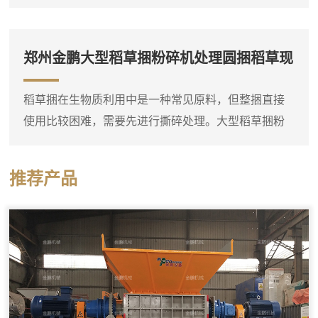
偏大，需要进一步粉碎。郑州金鹏锯末粉碎机就是专
门用于这种细碎作业的设备，它可以将粗木屑等原料
粉碎成较细的锯末。这台锯末粉碎机通常采用高速旋
郑州金鹏大型稻草捆粉碎机处理圆捆稻草现
转的转子对物料进行打击和剪切，粉碎腔内设有筛
场
网，物料在达到一定细度后通过筛网排出。进料口可
稻草捆在生物质利用中是一种常见原料，但整捆直接
以连接料仓或人工喂入，粗木屑进入粉碎腔后，在高
使用比较困难，需要先进行撕碎处理。大型稻草捆粉
速转子的冲击下迅速破碎，细粉...
碎机实际上是一台稻草捆专用双轴撕碎机，它可以直
接将圆捆或方捆稻草整体投入料斗，通过双轴上的撕
推荐产品
碎刀片把稻草捆打散并撕成短丝状。设备料斗尺寸较
大，能够容纳整捆稻草，减少了人工预处理的工作
量。这台撕碎机的工作部分由两根平行刀轴组成，刀
轴上装有多个合金撕碎刀片。稻草捆进入料斗后，在
重力作用下落到刀轴上，双轴相...