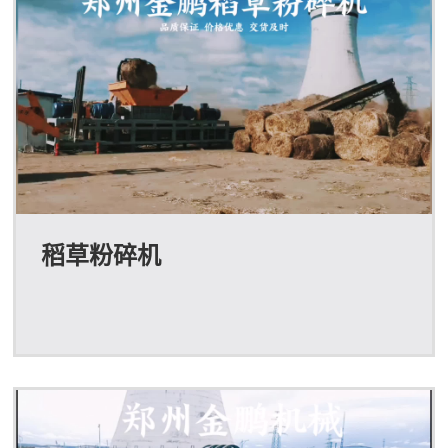
广大用户节省了劈木机，以后用户再打树墩，就不需要向
以前那样先把树墩用劈木机劈开，然后才能用木片...
稻草粉碎机