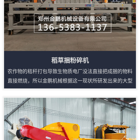
稻草捆粉碎机
农作物的秸秆打包导致生物质电厂没法直接把成捆的物料
直接燃烧，所以金鹏机械根据这一现状所研发出来的大型
稻草粉碎机就能很简单的解决这些问题。稻草捆粉碎机在
吸收多种粉碎机设备优点的基础上，充分运用冲击、剪
切、相互挤压、研磨等理论精心研制出来的，稻草捆粉碎
机主要用于粉碎各类稻草，该设备的特点是采用双电机、
减速机来进行驱动双棍进行剪切粉碎，产量相比传统的铡
草机要高。稻草捆粉碎机构造：1、破碎机主体设备...