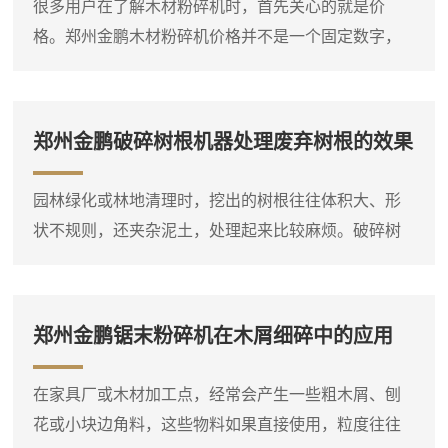
很多用户在了解木材粉碎机时，首先关心的就是价
格。郑州金鹏木材粉碎机价格并不是一个固定数字，
它会根据设备类型、规格、动力配置和功能选项有所
不同。比如，同样是处理枝桠材，小型电动粉碎机和
大型柴油粉碎机的价格差异就比较明显。因此，在询
郑州金鹏破碎树根机器处理废弃树根的效果
问价格之前，**先明确自己要处理的物料种类、大致产
量需求和现场条件，这样才能得到比较准确的报价。
园林绿化或林地清理时，挖出的树根往往体积大、形
木材粉碎机是一个大类，包括盘式削片机、鼓式削片
状不规则，还夹杂泥土，处理起来比较麻烦。破碎树
机、综合破碎机等多种类型...
根机器就是针对这类物料设计的设备，它能够将整棵
或大块的树根直接破碎成小块，方便后续运输或堆
放。设备进料口宽大，带有液压压料装置，可以将树
郑州金鹏锯末粉碎机在木屑细碎中的应用
根强制压入破碎腔，即使形状复杂的树根也能顺利吃
料。这台树根破碎机通常采用单轴或双轴破碎结构，
在家具厂或木材加工点，经常会产生一些粗木屑、刨
装有厚重的破碎刀片，由大功率电机或柴油机驱动。
花或小块边角料，这些物料如果直接使用，粒度往往
树根放入料斗后，液压压料器将...