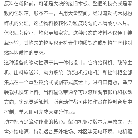
原料在粉碎前，可能是大块的废旧木板、整捆的枝条或是零
散的包装箱，形态不一，占用大量空间。经过流动式木材粉
碎机的处理，这些物料被转化为粒度均匀的木屑或小木片。
体积显著缩小，堆积更加密实。这种形态的物料不仅便于装
载运输，其均匀的粒度也更符合生物质锅炉或制粒生产线对
燃料均质性的要求。
这种设备的移动性源于其一体化设计。它将给料机、破碎主
机、出料输送带、动力系统（柴油机或电机）和控制柜全部
集成在一个重型轮胎式或履带式底盘上。进料口宽敞，适应
装载机快速上料。出料输送带通常可以液压调节仰角和摆动
方向，实现灵活卸料。所有动作都可由操作员在控制台集中
控制，单人即可完成大部分作业。
动力配置是流动作业的核心。柴油机驱动版本完全独立，无
需外接电源，特别适合野外堆场、林区等无电环境。电机驱