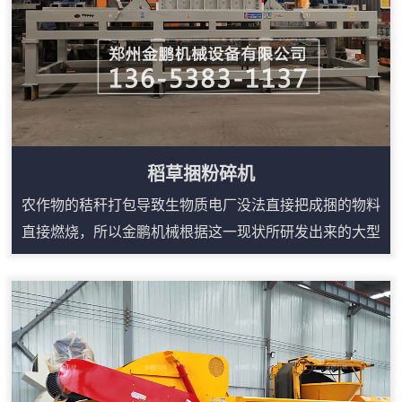
稻草捆粉碎机
农作物的秸秆打包导致生物质电厂没法直接把成捆的物料
直接燃烧，所以金鹏机械根据这一现状所研发出来的大型
稻草粉碎机就能很简单的解决这些问题。稻草捆粉碎机在
吸收多种粉碎机设备优点的基础上，充分运用冲击、剪
切、相互挤压、研磨等理论精心研制出来的，稻草捆粉碎
机主要用于粉碎各类稻草，该设备的特点是采用双电机、
减速机来进行驱动双棍进行剪切粉碎，产量相比传统的铡
草机要高。稻草捆粉碎机构造：1、破碎机主体设备...