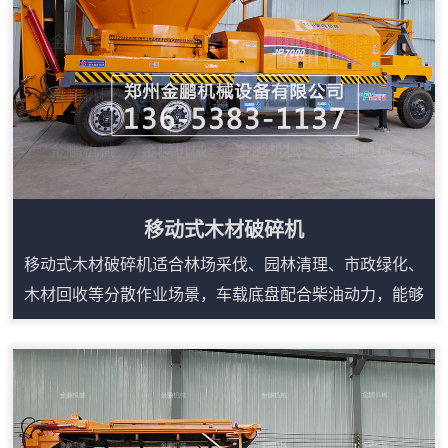
维护点集中，适合为锅炉燃烧、制粒、压块或有机覆...
移动式木材破碎机
移动式木材破碎机适合林场采伐、园林清理、市政绿化、
木材回收等分散作业场景，车载底盘配合柴油动力，能够
减少固定生产线对场地和电源的依赖。设备可处理树枝、
树根、板皮、废旧家具、木托盘等多类木质物料，进料口
宽、咬料能力强，搭配输送装置可连续出料。液压翻转和
自动控制便于日常检修，遥控或集中控制可降低现场人员
靠近设备的频次。对于需要频繁转场、临时堆场处理或原