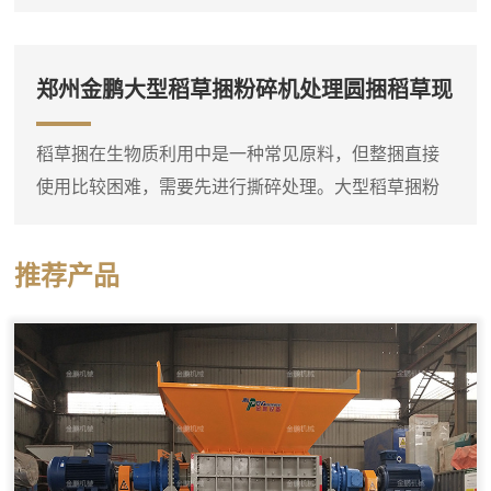
偏大，需要进一步粉碎。郑州金鹏锯末粉碎机就是专
门用于这种细碎作业的设备，它可以将粗木屑等原料
粉碎成较细的锯末。这台锯末粉碎机通常采用高速旋
郑州金鹏大型稻草捆粉碎机处理圆捆稻草现
转的转子对物料进行打击和剪切，粉碎腔内设有筛
场
网，物料在达到一定细度后通过筛网排出。进料口可
稻草捆在生物质利用中是一种常见原料，但整捆直接
以连接料仓或人工喂入，粗木屑进入粉碎腔后，在高
使用比较困难，需要先进行撕碎处理。大型稻草捆粉
速转子的冲击下迅速破碎，细粉...
碎机实际上是一台稻草捆专用双轴撕碎机，它可以直
接将圆捆或方捆稻草整体投入料斗，通过双轴上的撕
推荐产品
碎刀片把稻草捆打散并撕成短丝状。设备料斗尺寸较
大，能够容纳整捆稻草，减少了人工预处理的工作
量。这台撕碎机的工作部分由两根平行刀轴组成，刀
轴上装有多个合金撕碎刀片。稻草捆进入料斗后，在
重力作用下落到刀轴上，双轴相...