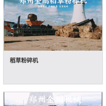
广大用户节省了劈木机，以后用户再打树墩，就不需要向
以前那样先把树墩用劈木机劈开，然后才能用木片...
稻草粉碎机