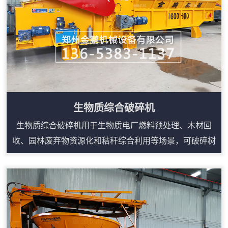
生物质综合破碎机
生物质综合破碎机用于生物质电厂燃料预处理、木材回
收、园林废弃物资源化和秸秆综合利用等场景，可破碎树
根、模板、托盘、板材、枝丫、圆木边角料等大体积木质
物料。设备采用强力进料和重型破碎结构，能把松散或不
规则原料整理成便于输送、堆放和后续加工的碎料。根据
生产线需求，可配套上料输送、磁选、筛分和出料输送，
形成连续作业流程。其优势在于适用物料广、产量稳定、