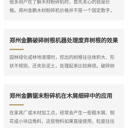
很多用户在了解木材粉碎机时，首先关心的就是价
格。郑州金鹏木材粉碎机价格并不是一个固定数字，
它会根据设备类型、规格、动力配置和功能选项有所
不同。比如，同样是处理枝桠材，小型电动粉碎机和
大型柴油粉碎机的价格差异就比较明显。因此，在询
郑州金鹏破碎树根机器处理废弃树根的效果
问价格之前，**先明确自己要处理的物料种类、大致产
量需求和现场条件，这样才能得到比较准确的报价。
园林绿化或林地清理时，挖出的树根往往体积大、形
木材粉碎机是一个大类，包括盘式削片机、鼓式削片
状不规则，还夹杂泥土，处理起来比较麻烦。破碎树
机、综合破碎机等多种类型...
根机器就是针对这类物料设计的设备，它能够将整棵
或大块的树根直接破碎成小块，方便后续运输或堆
放。设备进料口宽大，带有液压压料装置，可以将树
郑州金鹏锯末粉碎机在木屑细碎中的应用
根强制压入破碎腔，即使形状复杂的树根也能顺利吃
料。这台树根破碎机通常采用单轴或双轴破碎结构，
在家具厂或木材加工点，经常会产生一些粗木屑、刨
装有厚重的破碎刀片，由大功率电机或柴油机驱动。
花或小块边角料，这些物料如果直接使用，粒度往往
树根放入料斗后，液压压料器将...