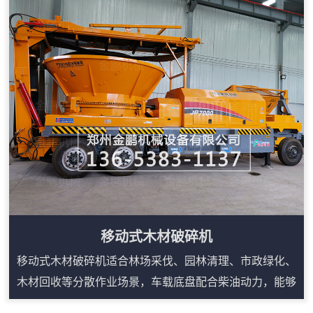
机工作原理：塑料撕碎机由撕碎机构、支架、回收箱及拉
车四部分组成，设备尺寸大小由物料大小及物料处理量决
定。管材粉碎机内部设计有过滤网装置，当塑料撕碎机正
常工作时，过滤网起到分离物料和液体的作用，...
移动式木材破碎机
移动式木材破碎机适合林场采伐、园林清理、市政绿化、
木材回收等分散作业场景，车载底盘配合柴油动力，能够
减少固定生产线对场地和电源的依赖。设备可处理树枝、