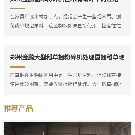
根强制压入破碎腔，即使形状复杂的树根也能顺利吃
料。这台树根破碎机通常采用单轴或双轴破碎结构，
在家具厂或木材加工点，经常会产生一些粗木屑、刨
装有厚重的破碎刀片，由大功率电机或柴油机驱动。
花或小块边角料，这些物料如果直接使用，粒度往往
树根放入料斗后，液压压料器将...
偏大，需要进一步粉碎。郑州金鹏锯末粉碎机就是专
门用于这种细碎作业的设备，它可以将粗木屑等原料
粉碎成较细的锯末。这台锯末粉碎机通常采用高速旋
郑州金鹏大型稻草捆粉碎机处理圆捆稻草现
转的转子对物料进行打击和剪切，粉碎腔内设有筛
场
网，物料在达到一定细度后通过筛网排出。进料口可
稻草捆在生物质利用中是一种常见原料，但整捆直接
以连接料仓或人工喂入，粗木屑进入粉碎腔后，在高
使用比较困难，需要先进行撕碎处理。大型稻草捆粉
速转子的冲击下迅速破碎，细粉...
碎机实际上是一台稻草捆专用双轴撕碎机，它可以直
接将圆捆或方捆稻草整体投入料斗，通过双轴上的撕
推荐产品
碎刀片把稻草捆打散并撕成短丝状。设备料斗尺寸较
大，能够容纳整捆稻草，减少了人工预处理的工作
量。这台撕碎机的工作部分由两根平行刀轴组成，刀