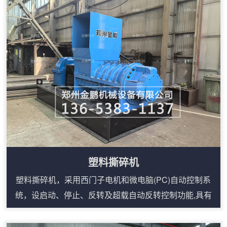
切、相互挤压、研磨等理论精心研制出来的，稻草捆粉碎
机主要用于粉碎各类稻草，该设备的特点是采用双电机、
减速机来进行驱动双棍进行剪切粉碎，产量相比传统的铡
草机要高。稻草捆粉碎机构造：1、破碎机主体设备...
塑料撕碎机
塑料撕碎机，采用西门子电机和微电脑(PC)自动控制系
统，设启动、停止、反转及超载自动反转控制功能,具有
低速、大转矩、低噪音等特点。轴承座采用对开型式，拆
装换刀容易方便适合撕碎特大、特厚难碎物料。塑料撕碎