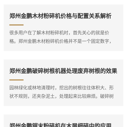
郑州金鹏木材粉碎机价格与配置关系解析
很多用户在了解木材粉碎机时，首先关心的就是价
格。郑州金鹏木材粉碎机价格并不是一个固定数字，
它会根据设备类型、规格、动力配置和功能选项有所
不同。比如，同样是处理枝桠材，小型电动粉碎机和
大型柴油粉碎机的价格差异就比较明显。因此，在询
郑州金鹏破碎树根机器处理废弃树根的效果
问价格之前，**先明确自己要处理的物料种类、大致产
量需求和现场条件，这样才能得到比较准确的报价。
园林绿化或林地清理时，挖出的树根往往体积大、形
木材粉碎机是一个大类，包括盘式削片机、鼓式削片
状不规则，还夹杂泥土，处理起来比较麻烦。破碎树
机、综合破碎机等多种类型...
根机器就是针对这类物料设计的设备，它能够将整棵
或大块的树根直接破碎成小块，方便后续运输或堆
放。设备进料口宽大，带有液压压料装置，可以将树
郑州金鹏锯末粉碎机在木屑细碎中的应用