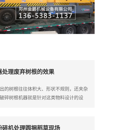
器处理废弃树根的效果
出的树根往往体积大、形状不规则，还夹杂
破碎树根机器就是针对这类物料设计的设
树根直接破碎成小块，方便后续运输或堆
液压压料装置，可以将树根强制压入破碎
能顺利吃料。这台树根破碎机通常采用单轴
粉碎机处理圆捆稻草现场