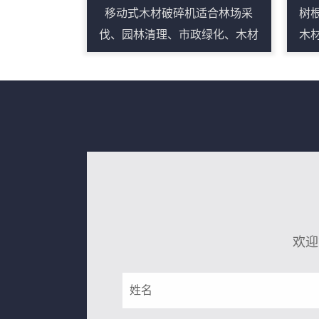
移动式木材破碎机适合林场采
树
伐、园林清理、市政绿化、木材
木
回收等分散作业场景，车载底盘
题
配合柴油动力，能够减少固定生
机
产线对场地和电源的依赖。设备
紧
可处理树枝、树根、板皮、废旧
高
家具、木托盘等多类木质物料，
整
进料口宽、咬料能力强，搭配输
小
送装置可连续出料。液压翻转和
便
自动控制便于日常检修，遥控或
质
集中控制可降低现场人员靠近设
发
欢迎
备的频次。对于需要频繁转场、
户
临时堆场处理或原料来源分散的
树
用户，移动式结构能提升施工效
树
率，...