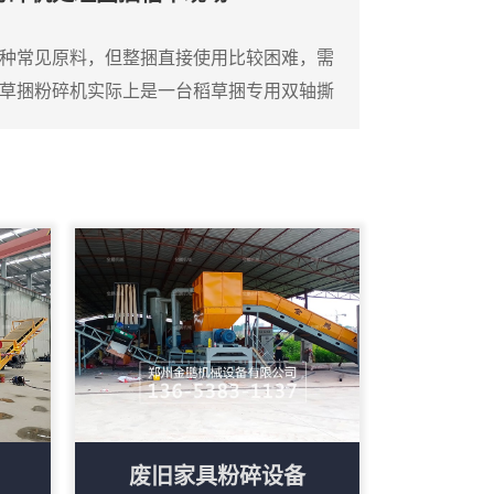
的破碎刀片，由大功率电机或柴油机驱动。
将...
种常见原料，但整捆直接使用比较困难，需
草捆粉碎机实际上是一台稻草捆专用双轴撕
方捆稻草整体投入料斗，通过双轴上的撕碎
丝状。设备料斗尺寸较大，能够容纳整捆稻
作量。这台撕碎机的工作部分由两根平行刀
金撕碎刀片。稻草捆进入料斗后，在重力作
废旧家具粉碎设备