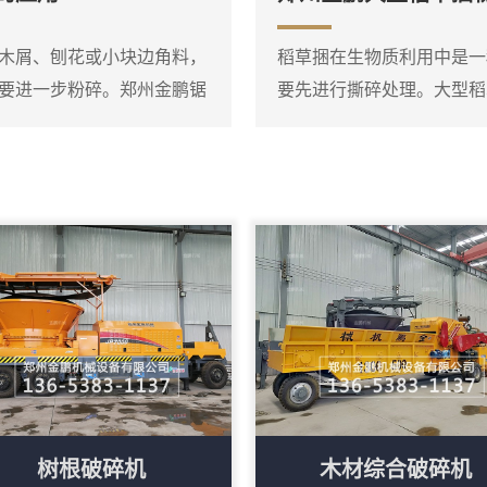
盘式削片机、鼓式削片机、
或双轴破碎结构，装有厚重
树根放入料斗后，液压压料器
木屑、刨花或小块边角料，
稻草捆在生物质利用中是一
要进一步粉碎。郑州金鹏锯
要先进行撕碎处理。大型稻
，它可以将粗木屑等原料粉
碎机，它可以直接将圆捆或
高速旋转的转子对物料进行
刀片把稻草捆打散并撕成短
到一定细度后通过筛网排
草，减少了人工预处理的工
屑进入粉碎腔后，在高速转
轴组成，刀轴上装有多个合
用下落到刀轴上，双轴相...
树根破碎机
木材综合破碎机