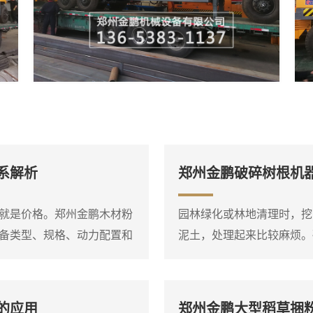
系解析
郑州金鹏破碎树根机
就是价格。郑州金鹏木材粉
园林绿化或林地清理时，挖
备类型、规格、动力配置和
泥土，处理起来比较麻烦。
材，小型电动粉碎机和大型
备，它能够将整棵或大块的
在询问价格之前，**先明确
放。设备进料口宽大，带有
场条件，这样才能得到比较
腔，即使形状复杂的树根也
的应用
郑州金鹏大型稻草捆