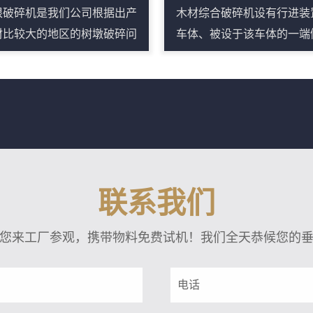
根破碎机是我们公司根据出产
木材综合破碎机设有行进装
材比较大的地区的树墩破碎问
车体、被设于该车体的一端
生产的一种新型树墩削片加工
将木材粉碎而形成生物的旋
械设备，由于设计合理、结构
破碎装置、设于该旋转式破
凑，安全、耐用、生产效率
置的上部的翼片式供给装置
，经推广使用后，效果良好，
从旋转式破碎装置的下部向
套设备是由电动机带动，噪音
的行进方向另一端侧延伸地
、结构简单、布置紧凑、售价
的将由旋转式破碎装置破碎
宜、工作稳定、产量高、成品
生物搬出而向外部排出的搬
联系我们
量好，加工成本低。我公司研
置、被配置于旋转式破碎装
的树根破碎机成功的为广大用
搬出装置之间的驱动行进装
您来工厂参观，携带物料免费试机！我们全天恭候您的
节省了劈木机，以后用户再打
旋转式破碎装置、翼片式供
墩，就不需要向以前那样先把
置及搬出装置的驱动源的驱
墩用劈木机劈开，然后才能用
置。木材综合粉碎机机主要
木片...
口...