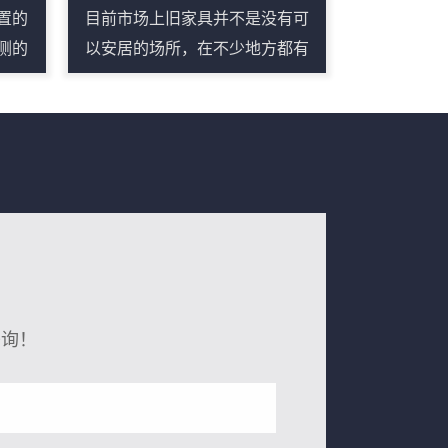
置的
目前市场上旧家具并不是没有可
侧的
以安居的场所，在不少地方都有
转式
旧家具回收市场。但这些市场不
碎装
是所有旧家具都收，他们主要回
、被
收质量、成色较好的旧家具，一
车体
般要在六成新以上，而且旧沙
设置
发、旧床垫不收。因此，不少“不
了的
达标”的家具被“嫌弃”了。因此这
出装
些被回收市场“嫌弃”的家具就被堆
置及
在了各种楼道等有空间的地方。
置，
然而受经费等条件限制，城管、
垂询！
给装
环卫处理起来也很困难。废旧家
动装
具怎么处理就成为了挠头的问
对大
题。废旧家具破碎机设备实...