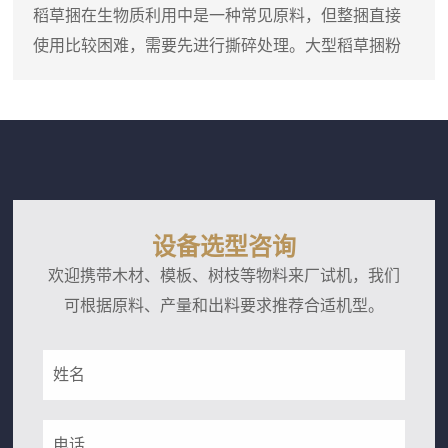
网，物料在达到一定细度后通过筛网排出。进料口可
稻草捆在生物质利用中是一种常见原料，但整捆直接
以连接料仓或人工喂入，粗木屑进入粉碎腔后，在高
使用比较困难，需要先进行撕碎处理。大型稻草捆粉
速转子的冲击下迅速破碎，细粉...
碎机实际上是一台稻草捆专用双轴撕碎机，它可以直
接将圆捆或方捆稻草整体投入料斗，通过双轴上的撕
碎刀片把稻草捆打散并撕成短丝状。设备料斗尺寸较
大，能够容纳整捆稻草，减少了人工预处理的工作
量。这台撕碎机的工作部分由两根平行刀轴组成，刀
轴上装有多个合金撕碎刀片。稻草捆进入料斗后，在
设备选型咨询
重力作用下落到刀轴上，双轴相...
欢迎携带木材、模板、树枝等物料来厂试机，我们
可根据原料、产量和出料要求推荐合适机型。