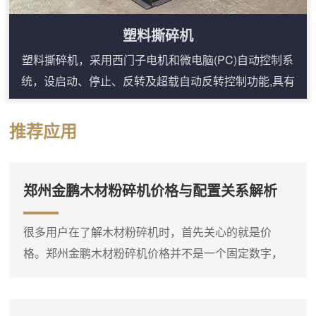
塑料撕碎机
塑料撕碎机，采用西门子电机和微电脑(PC)自动控制系
统，设启动、停止、反转及超载自动反转控制功能,具有
低速、大转矩、低噪音等特点。轴承座采用对开型式，拆
装换刀容易方便适合撕碎特大、特厚难碎物料。塑料撕碎
推荐应用
机工作原理：塑料撕碎机由撕碎机构、支架、回收箱及拉
车四部分组成，设备尺寸大小由物料大小及物料处理量决
定。管材粉碎机内部设计有过滤网装置，当塑料撕碎机正
郑州金鹏木材粉碎机价格与配置关系解析
常工作时，过滤网起到分离物料和液体的作用，...
很多用户在了解木材粉碎机时，首先关心的就是价
格。郑州金鹏木材粉碎机价格并不是一个固定数字，
它会根据设备类型、规格、动力配置和功能选项有所
不同。比如，同样是处理枝桠材，小型电动粉碎机和