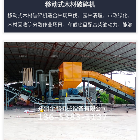
移动式木材破碎机
移动式木材破碎机适合林场采伐、园林清理、市政绿化、
木材回收等分散作业场景，车载底盘配合柴油动力，能够
减少固定生产线对场地和电源的依赖。设备可处理树枝、
树根、板皮、废旧家具、木托盘等多类木质物料，进料口
宽、咬料能力强，搭配输送装置可连续出料。液压翻转和
自动控制便于日常检修，遥控或集中控制可降低现场人员
靠近设备的频次。对于需要频繁转场、临时堆场处理或原
料来源分散的用户，移动式结构能提升施工效率，...