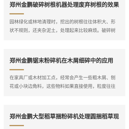
大型柴油粉碎机的价格差异就比较明显。因此，在询
郑州金鹏破碎树根机器处理废弃树根的效果
问价格之前，**先明确自己要处理的物料种类、大致产
量需求和现场条件，这样才能得到比较准确的报价。
园林绿化或林地清理时，挖出的树根往往体积大、形
木材粉碎机是一个大类，包括盘式削片机、鼓式削片
状不规则，还夹杂泥土，处理起来比较麻烦。破碎树
机、综合破碎机等多种类型...
根机器就是针对这类物料设计的设备，它能够将整棵
或大块的树根直接破碎成小块，方便后续运输或堆
放。设备进料口宽大，带有液压压料装置，可以将树
郑州金鹏锯末粉碎机在木屑细碎中的应用
根强制压入破碎腔，即使形状复杂的树根也能顺利吃
料。这台树根破碎机通常采用单轴或双轴破碎结构，
在家具厂或木材加工点，经常会产生一些粗木屑、刨
装有厚重的破碎刀片，由大功率电机或柴油机驱动。
花或小块边角料，这些物料如果直接使用，粒度往往
树根放入料斗后，液压压料器将...
偏大，需要进一步粉碎。郑州金鹏锯末粉碎机就是专
门用于这种细碎作业的设备，它可以将粗木屑等原料
粉碎成较细的锯末。这台锯末粉碎机通常采用高速旋
郑州金鹏大型稻草捆粉碎机处理圆捆稻草现
转的转子对物料进行打击和剪切，粉碎腔内设有筛
场