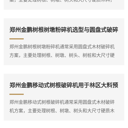
JP5000圆盘式木材破碎机配...
适合林区清理、大型生物质料场及燃料预处理现场。
物料经圆盘切削破碎后形成粗碎料，便于后续储存、
输送和燃烧利用。树根类物料单件尺寸大、木质坚
郑州金鹏树根树墩粉碎机选型与圆盘式破碎
硬，且常夹杂泥土和石块，对设备的耐磨性和进料能
方案
力有较高要求。圆盘式木材破碎机采用圆盘切削结
郑州金鹏树根树墩粉碎机通常采用圆盘式木材破碎机
构，能够有效处理这类大尺寸硬质木料。从设备选型
方案，主要处理树根、树墩、树头、树桩和大尺寸硬
角度看，JP3600圆盘式木材破...
质木料，适合林区清理、大型生物质料场及燃料预处
理现场。物料经圆盘切削破碎后形成粗碎料，便于后
续储存、输送和燃烧利用。树根和树墩的典型特点是
郑州金鹏移动式树根破碎机用于林区大料预
单件尺寸大、形状不规则、木质坚硬，对设备的进料
粉碎处理
能力和破碎结构有较高要求。圆盘式木材破碎机采用
郑州金鹏移动式树根破碎机通常采用圆盘式木材破碎
圆盘切削原理，能够有效处理这类大尺寸硬质木料。
机方案，主要处理树根、树墩、树头和大尺寸硬质木
从设备选型角度看，如果现场...
料，适合林区清理、大型生物质料场及燃料预处理现
场。物料经圆盘切削破碎后形成粗碎料，便于后续储