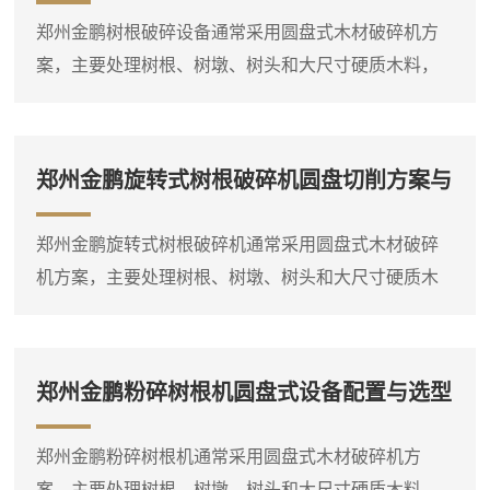
型料场应用
郑州金鹏树根破碎设备通常采用圆盘式木材破碎机方
案，主要处理树根、树墩、树头和大尺寸硬质木料，
适合大型生物质料场、林区清理及燃料预处理现场。
物料经圆盘切削破碎后形成粗碎料，便于后续储存、
输送和燃烧利用。在大型生物质料场中，树根、树墩
郑州金鹏旋转式树根破碎机圆盘切削方案与
和树头等大尺寸硬质木料需要连续、**地预粉碎处理，
选型说明
以改善原料尺寸状态，便于后续上料和燃烧系统衔
郑州金鹏旋转式树根破碎机通常采用圆盘式木材破碎
接。圆盘式木材破碎机采用圆盘切削结构，对这类大
机方案，主要处理树根、树墩、树头和大尺寸硬质木
料具有较好的处理能力。从...
料，适合林区清理、大型生物质料场及燃料预处理现
场。物料经圆盘切削破碎后形成粗碎料，便于后续储
存、输送和燃烧利用。旋转式树根破碎机的核心在于
郑州金鹏粉碎树根机圆盘式设备配置与选型
圆盘切削结构，通过高速旋转的圆盘带动刀具对大尺
参考
寸木料进行切削破碎。这种结构对树根、树墩等硬质
郑州金鹏粉碎树根机通常采用圆盘式木材破碎机方
大料具有较好的处理能力。从设备选型角度看，
案，主要处理树根、树墩、树头和大尺寸硬质木料，