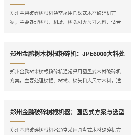
配置说明
圆盘式木材破碎机通过大直径圆盘和刀具的切削作
郑州金鹏破碎树根机通常采用圆盘式木材破碎机方
用，能够有效处理高湿物料。以JPE6000大型圆盘式
案，主要处理树根、树墩、树头和大尺寸木料，适合
木材破碎机为例，该设备配...
林区清理、生物质料场及燃料预处理现场。物料经圆
盘切削破碎后形成粗碎料，便于后续储存、输送和燃
烧利用。树根、树墩等物料尺寸大、形状不规则，对
郑州金鹏树木树根粉碎机：JPE6000大料处
设备的进料能力和破碎结构有较高要求。圆盘式木材
理方案
破碎机通过大直径圆盘和刀具的切削作用，能够有效
郑州金鹏树木树根粉碎机通常采用圆盘式木材破碎机
处理这类物料。以JP3600圆盘式木材破碎机为例，该
方案，主要处理树根、树墩、树头和大尺寸木料，适
设备配置185～250...
合大型生物质料场、林区清理及生物质燃料预处理现
场。物料经圆盘切削破碎后形成粗碎料，便于后续堆
放、装车和燃烧利用。树根、树墩等物料单件尺寸
郑州金鹏破碎树根机器：圆盘式方案与选型
大、木质坚硬，对设备的进料能力和破碎结构要求较
要点
高。圆盘式木材破碎机通过大直径圆盘和刀具的切削
郑州金鹏破碎树根机器通常采用圆盘式木材破碎机方
作用，能够有效处理这类物料。以JPE6000大型圆盘