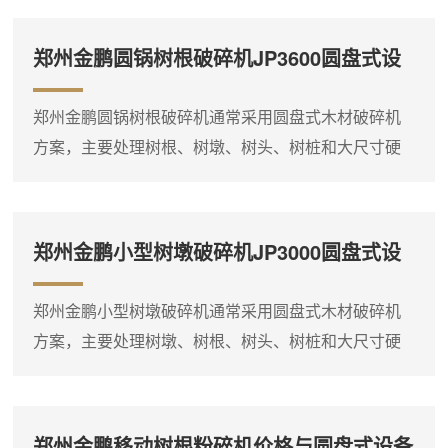
及燃料预处理现场。物料经圆盘切削破碎后形成粗碎
料，便于后续储存、输送和燃烧利用。树疙瘩（即树
郑州金鹏圆锅树根破碎机JP3600圆盘式设
根与树干连接处的粗大根冠）是生物质燃料预处理中
备处理方案
较难处理的物料之一，其单件尺寸大、密度高、形状
郑州金鹏圆锅树根破碎机通常采用圆盘式木材破碎机
极不规则。圆盘式木材破碎机通过大直径圆盘和重型
方案，主要处理树根、树墩、树头、树桩和大尺寸硬
刀具，能够有效切削这类物料...
质木料，适合林区清理、生物质料场及燃料预处理现
场。物料经圆盘切削破碎后形成粗碎料，便于后续储
存、输送和燃烧利用。圆锅树根破碎机这一名称通常
郑州金鹏小型树墩破碎机JP3000圆盘式设
指圆盘式破碎结构，其核心部件为旋转圆盘和刀具，
备应用说明
通过高速切削将大块木料破碎成碎料。以JP3600圆盘
郑州金鹏小型树墩破碎机通常采用圆盘式木材破碎机
式木材破碎机为例，该型号配置185～250kW动力，**
方案，主要处理树墩、树根、树头、树桩和大尺寸硬
加工直径可...
质木料，适合林区清理、小型生物质料场及燃料预处
理现场。物料经圆盘切削破碎后形成粗碎料，便于后
续堆放、装车和燃烧利用。树墩类物料单件尺寸大、
郑州金鹏移动树根粉碎机价格与圆盘式设备