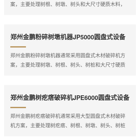
案，主要处理树根、树墩、树头和大尺寸硬质木料，
式木材破碎机为例，该设...
适合林区清理、大型生物质料场及燃料预处理现场。
物料经圆盘切削破碎后形成粗碎料，便于后续储存、
输送和燃烧利用。在实际应用中，树根、树墩等物料
郑州金鹏粉碎树墩机器JP5000圆盘式设备
具有尺寸大、形状不规则、密度高的特点，对设备的
应用说明
进料能力和破碎结构有较高要求。圆盘式木材破碎机
郑州金鹏粉碎树墩机器通常采用圆盘式木材破碎机方
通过大直径圆盘和刀具的切削作用，能够有效处理这
案，主要处理树墩、树根、树头、树桩和大尺寸硬质
类物料。以JP7000大型...
木料，适合林区清理、生物质料场及燃料预处理现
场。物料经圆盘切削破碎后形成粗碎料，便于后续堆
放、装车和燃烧利用。树墩类物料单件尺寸大、硬度
郑州金鹏树疙瘩破碎机JPE6000圆盘式设备
高，对设备的进料能力和破碎结构有较高要求。圆盘
选型参考
式木材破碎机通过圆盘旋转切削，能够有效处理这类
郑州金鹏树疙瘩破碎机通常采用大型圆盘式木材破碎
物料。以JP5000圆盘式木材破碎机为例，该型号配置
机方案，主要处理树疙瘩、树根、树墩、树头、树桩
420kW动力，**加...
和大尺寸硬质木料，适合大型生物质料场、林区清理