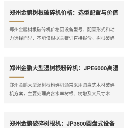
存、输送和燃烧利用。在林区清理和分散料堆处理场
郑州金鹏树根破碎机价格：选型配置与价值
景中，树根、树墩和树头等物料单件尺寸大、重量
分析
高，且现场供电条件往往不完善，因此移动式设备通
郑州金鹏树根破碎机价格因设备型号、配置形式和动
常优先采用柴油机驱动。郑州金鹏圆盘式木材破碎机
力选择而异，不能仅根据关键词直接报价。树根破碎
系列可根据项目提供轮式或履带...
机通常采用圆盘式木材破碎机方案，主要处理树根、
树墩、树头和大尺寸硬质木料，适合林区清理、大型
生物质料场及燃料预处理现场。物料经圆盘切削破碎
郑州金鹏大型湿树根粉碎机：JPE6000高湿
后形成粗碎料，便于后续储存、输送和燃烧利用。以
物料处理方案
JP7000大型圆盘式木材破碎机为例，该设备配置
郑州金鹏大型湿树根粉碎机通常采用圆盘式木材破碎
480kW动力系统，**加工直径可参考2400mm，参考处
机方案，主要处理高含水率树根、树墩及大尺寸木
理能力约25...
料，适合大型生物质料场、林区清理及生物质燃料预
处理现场。物料经圆盘切削破碎后形成粗碎料，便于
后续堆放、装车和燃烧利用。湿树根含水率高、木质
郑州金鹏破碎树根机：JP3600圆盘式设备
纤维韧性大，对设备的破碎能力和耐磨性要求较高。