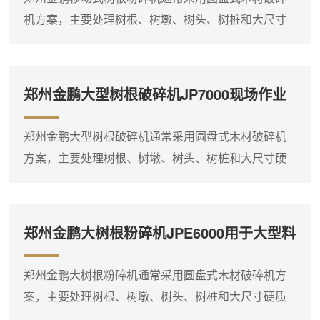
参考2400mm，处理能力约20～30吨/小时，可用于
机方案，主要处理树根、树墩、树头、树桩和大尺寸
大...
硬质木料，适合林区清理、分散料堆现场处理及生物
质燃料预处理场景。物料经圆盘切削破碎后形成粗碎
料，便于后续储存、输送和燃烧利用。在分散料堆处
郑州金鹏大型树根破碎机JP7000现场作业
理场景中，移动式设备能够靠近原料作业，减少大型
与配置说明
树根、树墩的二次倒运。以JP3600圆盘式木材破碎机
郑州金鹏大型树根破碎机通常采用圆盘式木材破碎机
为例，该型号配置185～250kW动力，**加工直径可参
方案，主要处理树根、树墩、树头、树桩和大尺寸硬
考2400...
质木料，适合大型生物质料场、生物质电厂燃料预粉
碎处理及林区集中清理现场。物料经圆盘切削破碎后
形成粗碎料，便于后续储存、输送和燃烧利用。在大
郑州金鹏大树根粉碎机JPE6000用于大型料
型料场连续作业场景中，JP7000大型圆盘式木材破碎
场连续处理
机是典型选择。该型号配置480kW动力，**加工直径
郑州金鹏大树根粉碎机通常采用圆盘式木材破碎机方
可参考2400mm，处理能力约25～35吨/小时，适合连
案，主要处理树根、树墩、树头、树桩和大尺寸硬质
续大...
木料，适合大型生物质料场、生物质电厂燃料预粉碎