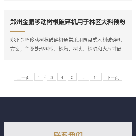
处理及林区集中清理现场。物料经圆盘切削破碎后形
成粗碎料，便于后续储存、输送和燃烧利用。对于大
郑州金鹏移动树根破碎机用于林区大料预粉
型料场连续处理场景，JPE6000大型圆盘式木材破碎
碎处理
机是典型选择。该型号配置280～400kW动力，**加工
郑州金鹏移动树根破碎机通常采用圆盘式木材破碎机
直径可参考2800mm，处理能力约30～50吨/小时，
方案，主要处理树根、树墩、树头、树桩和大尺寸硬
适...
质木料，适合林区清理、大型生物质料场及燃料预处
理现场。物料经圆盘切削破碎后形成粗碎料，便于后
续储存、输送和燃烧利用。在林区清理和分散料堆处
2
上一页
1
3
4
5
…
11
下一页
理场景中，移动式设备能够靠近原料作业，减少大型
树根、树墩的二次倒运。以JP7000大型圆盘式木材破
碎机为例，该型号配置480kW动力，**加工直径可参
考2400mm...
联系我们